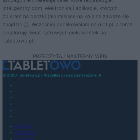
szczególnie interesują mnie nowe technologie,
inteligentny dom, elektronika i aplikacje, których
zbieram na pęczki (ale miejsce na kolejne zawsze się
znajdzie ;)). Wcześniej publikowałam na oiot.pl, a teraz
eksploruję świat cyfrowych ciekawostek na
Tabletowo.pl.
© 2026 Tabletowo.pl. Wszelkie prawa zastrzeżone. K
KONTAKT
REDAKCJA
REKLAMA