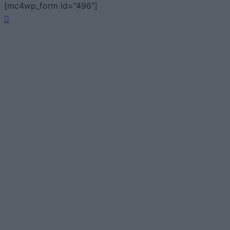
[mc4wp_form id="496"]