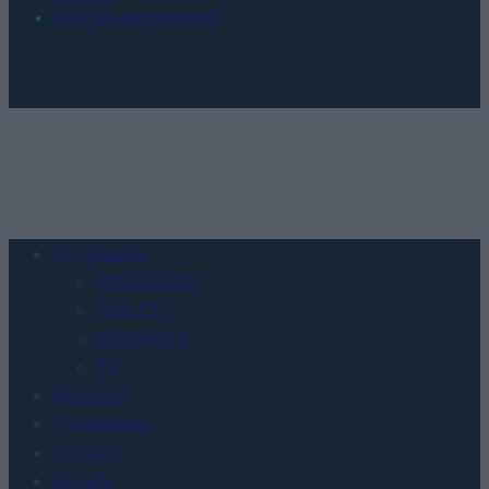
POLITYKA PRYWATNOŚCI
Urządzenia
SMARTFONY
TABLETY
WEARABLE
TV
Recenzje
Porównania
Co kupić
Porady