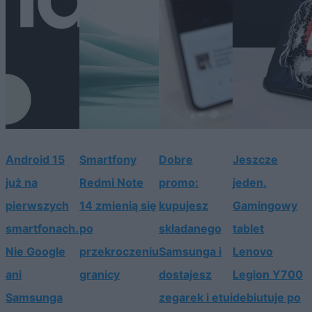
Android 15
Smartfony
Dobre
Jeszcze
już na
Redmi Note
promo:
jeden.
pierwszych
14 zmienią się
kupujesz
Gamingowy
smartfonach.
po
składanego
tablet
Nie Google
przekroczeniu
Samsunga i
Lenovo
ani
granicy
dostajesz
Legion Y700
Samsunga
zegarek i etui
debiutuje po