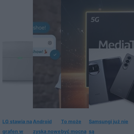
LG stawia na
Android
To może
Samsungi już nie
grafen w
zyska nowe
być mocna
są