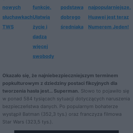
nowych
funkcje.
podstawa
najpopularniejsze.
słuchawkach
Ułatwią
dobrego
Huawei jest teraz
TWS
życie i
średniaka
Numerem Jeden!
dadzą
więcej
swobody
Okazało się, że najniebezpieczniejszym terminem
popkulturowym z dziedziny postaci fikcyjnych dla
tworzenia hasła jest… Superman.
Słowo to pojawiło się
w ponad 584 tysiącach sytuacji dotyczących naruszenia
bezpieczeństwa danych. Po popularnym bohaterze
wystąpił Batman (352,3 tys.) oraz franczyza filmowa
Star Wars (323,5 tys.).