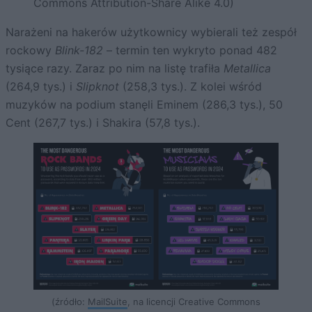
Commons Attribution-Share Alike 4.0)
Narażeni na hakerów użytkownicy wybierali też zespół
rockowy
Blink-182
– termin ten wykryto ponad 482
tysiące razy. Zaraz po nim na listę trafiła
Metallica
(264,9 tys.) i
Slipknot
(258,3 tys.). Z kolei wśród
muzyków na podium stanęli Eminem (286,3 tys.), 50
Cent (267,7 tys.) i Shakira (57,8 tys.).
(źródło:
MailSuite
, na licencji Creative Commons