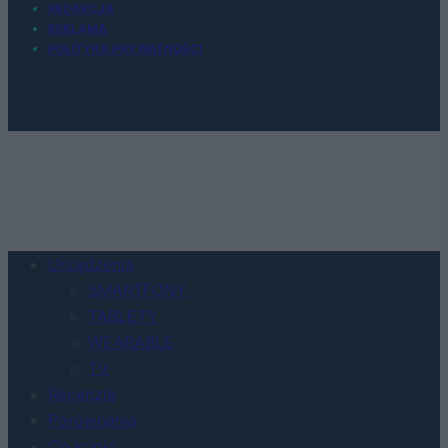
REDAKCJA
REKLAMA
POLITYKA PRYWATNOŚCI
Urządzenia
SMARTFONY
TABLETY
WEARABLE
TV
Recenzje
Porównania
Co kupić