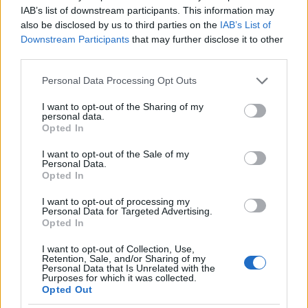
IAB’s list of downstream participants. This information may
also be disclosed by us to third parties on the
IAB’s List of
Downstream Participants
that may further disclose it to other
third parties.
Please note that this website/app uses one or more Google
Personal Data Processing Opt Outs
services and may gather and store information including but
not limited to your visit or usage behaviour. You may click to
I want to opt-out of the Sharing of my
personal data.
grant or deny consent to Google and its third-party tags to
Opted In
use your data for below specified purposes in below Google
consent section.
I want to opt-out of the Sale of my
Personal Data.
Opted In
I want to opt-out of processing my
Personal Data for Targeted Advertising.
Opted In
I want to opt-out of Collection, Use,
Retention, Sale, and/or Sharing of my
Personal Data that Is Unrelated with the
Purposes for which it was collected.
Opted Out