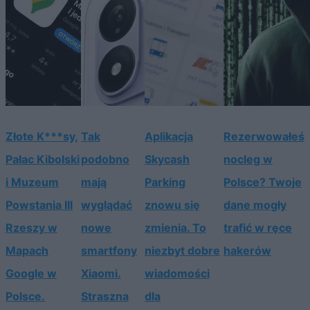
Złote K***sy,
Tak
Aplikacja
Rezerwowałeś
Pałac Kibolski
podobno
Skycash
nocleg w
i Muzeum
mają
Parking
Polsce? Twoje
Powstania III
wyglądać
znowu się
dane mogły
Rzeszy w
nowe
zmienia. To
trafić w ręce
Mapach
smartfony
niezbyt dobre
hakerów
Google w
Xiaomi.
wiadomości
Polsce.
Straszna
dla