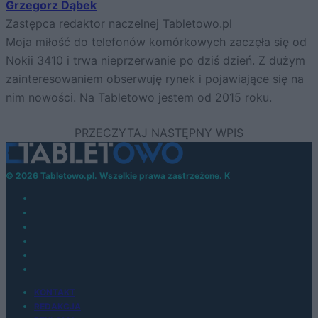
Grzegorz Dąbek
Zastępca redaktor naczelnej Tabletowo.pl
Moja miłość do telefonów komórkowych zaczęła się od
Nokii 3410 i trwa nieprzerwanie po dziś dzień. Z dużym
zainteresowaniem obserwuję rynek i pojawiające się na
nim nowości. Na Tabletowo jestem od 2015 roku.
© 2026 Tabletowo.pl. Wszelkie prawa zastrzeżone. K
KONTAKT
REDAKCJA