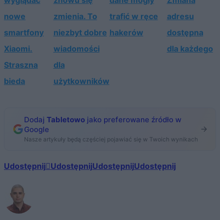
wyglądać
znowu się
dane mogły
Zmiana
nowe
zmienia. To
trafić w ręce
adresu
smartfony
niezbyt dobre
hakerów
dostępna
Xiaomi.
wiadomości
dla każdego
Straszna
dla
bieda
użytkowników
Dodaj
Tabletowo
jako preferowane źródło w
Google
Nasze artykuły będą częściej pojawiać się w Twoich wynikach
Udostępnij
Udostępnij
Udostępnij
Udostępnij