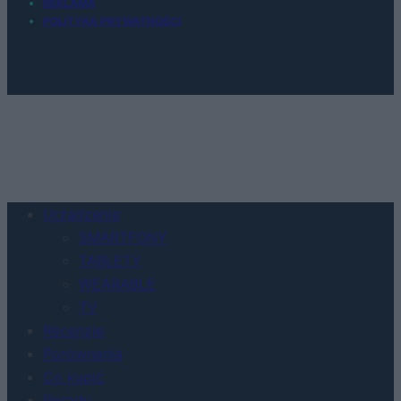
REKLAMA
POLITYKA PRYWATNOŚCI
Urządzenia
SMARTFONY
TABLETY
WEARABLE
TV
Recenzje
Porównania
Co kupić
Porady