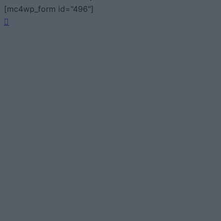
[mc4wp_form id="496"]