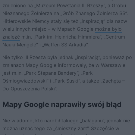
zmieniono na „Muzeum Powstania III Rzeszy”, a Grobu
Nieznanego Żołnierza na „Grób Znanego Żołnierza SS”.
Hitlerowskie Niemcy stały się też „inspiracją” dla nazw
wielu innych miejsc – w Mapach Google
można było
znaleźć
m.in. „Park im. Heinricha Himmlera”, „Centrum
Nauki Mengele” i „Waffen SS Arkadia”.
Nie tylko III Rzesza była jednak „inspiracją”, ponieważ po
zmianach Mapy Google informowały, że w Warszawie
jest m.in. „Park Stepana Bandery”, „Park
Ośmiogwiazdowski” i „Park Suski”, a także „Zachęta –
Do Opuszczenia Polski”.
Mapy Google naprawiły swój błąd
Nie wiadomo, kto narobił takiego „bałaganu”, jednak nie
można uznać tego za „śmieszny żart”. Szczęście w