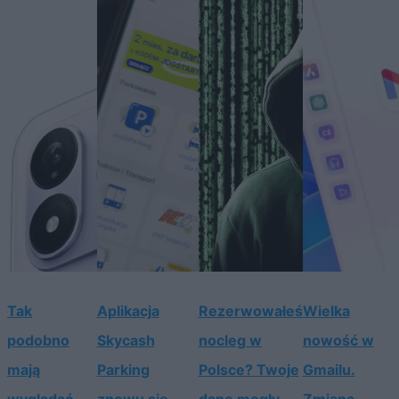
Tak
Aplikacja
Rezerwowałeś
Wielka
podobno
Skycash
nocleg w
nowość w
mają
Parking
Polsce? Twoje
Gmailu.