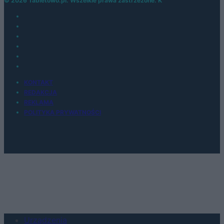
© 2026 Tabletowo.pl. Wszelkie prawa zastrzeżone. K
KONTAKT
REDAKCJA
REKLAMA
POLITYKA PRYWATNOŚCI
Urządzenia