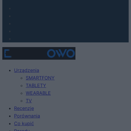
Urządzenia
SMARTFONY
TABLETY
WEARABLE
TV
Recenzje
Porównania
Co kupić
Porady