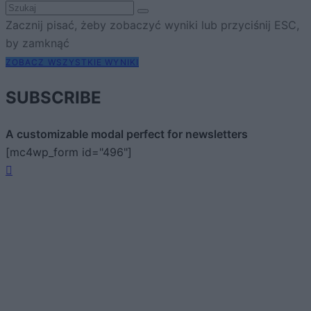
Zacznij pisać, żeby zobaczyć wyniki lub przyciśnij ESC,
by zamknąć
ZOBACZ WSZYSTKIE WYNIKI
SUBSCRIBE
A customizable modal perfect for newsletters
[mc4wp_form id="496"]