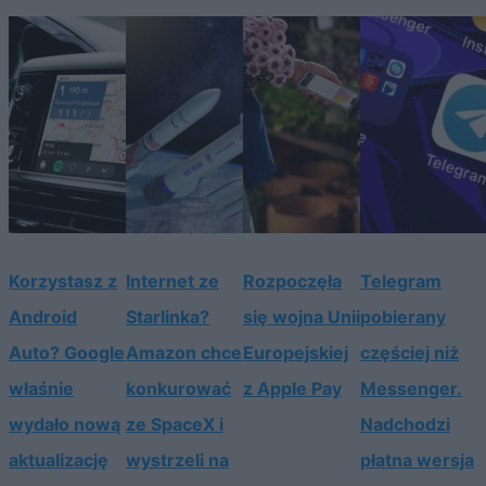
Korzystasz z
Internet ze
Rozpoczęła
Telegram
Android
Starlinka?
się wojna Unii
pobierany
Auto? Google
Amazon chce
Europejskiej
częściej niż
właśnie
konkurować
z Apple Pay
Messenger.
wydało nową
ze SpaceX i
Nadchodzi
aktualizację
wystrzeli na
płatna wersja