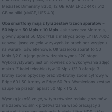
MediaTek Dimensity 8350, 12 GB RAM LPDDR4X i 512
GB na pliki (uMCP, UFS 4.0).
Oba smartfony mają z tyłu zestaw trzech aparatów –
50 Mpix + 50 Mpix + 10 Mpix.
Jak zaznacza Motorola,
główny aparat 50 Mpx f/1.8 z matrycą Sony LYTIA 700C
uchwyci jasne zdjęcia w żywych kolorach bez względu
na warunki oświetleniowe. Ultraszeroki aparat to 50
Mpix f/2.0, a jego pole widzenia wynosi 120 stopni.
Wykorzystywany jest on również do wykonywania zdjęć
makro. Z kolei teleobiektyw 10 Mpix f/2.0 oferuje 3-
krotny zoom optyczny oraz 30-krotny zoom cyfrowy w
Edge 60 i 50-krotny w Edge 60 Pro. Wymieniony zestaw
uzupełnia przedni aparat 50 Mpix f/2.0.
Wysoką jakość zdjęć, w tym również redukcję szumów,
ma zapewnić silnik przetwarzania współpracujący z
moto.ai. Na uwagę zasługuje funkcja Ultra-HDR, która