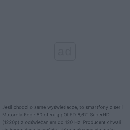
ad
Jeśli chodzi o same wyświetlacze, to smartfony z serii
Motorola Edge 60 oferują pOLED 6,67” SuperHD
(1220p) z odświeżaniem do 120 Hz. Producent chwali
się imponującą jasnością, która maksymalnie może