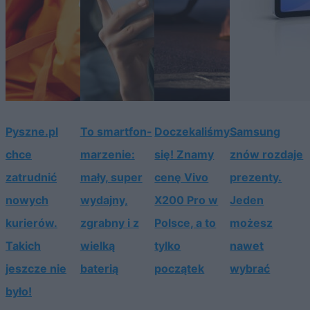
Pyszne.pl
To smartfon-
Doczekaliśmy
Samsung
chce
marzenie:
się! Znamy
znów rozdaje
zatrudnić
mały, super
cenę Vivo
prezenty.
nowych
wydajny,
X200 Pro w
Jeden
kurierów.
zgrabny i z
Polsce, a to
możesz
Takich
wielką
tylko
nawet
jeszcze nie
baterią
początek
wybrać
było!