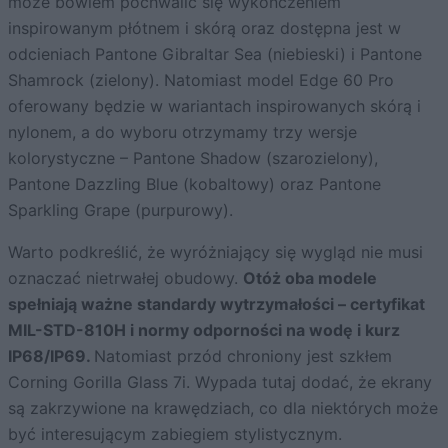
może bowiem pochwalić się wykończeniem
inspirowanym płótnem i skórą oraz dostępna jest w
odcieniach Pantone Gibraltar Sea (niebieski) i Pantone
Shamrock (zielony). Natomiast model Edge 60 Pro
oferowany będzie w wariantach inspirowanych skórą i
nylonem, a do wyboru otrzymamy trzy wersje
kolorystyczne – Pantone Shadow (szarozielony),
Pantone Dazzling Blue (kobaltowy) oraz Pantone
Sparkling Grape (purpurowy).
Warto podkreślić, że wyróżniający się wygląd nie musi
oznaczać nietrwałej obudowy.
Otóż oba modele
spełniają ważne standardy wytrzymałości – certyfikat
MIL-STD-810H i normy odporności na wodę i kurz
IP68/IP69.
Natomiast przód chroniony jest szkłem
Corning Gorilla Glass 7i. Wypada tutaj dodać, że ekrany
są zakrzywione na krawędziach, co dla niektórych może
być interesującym zabiegiem stylistycznym.