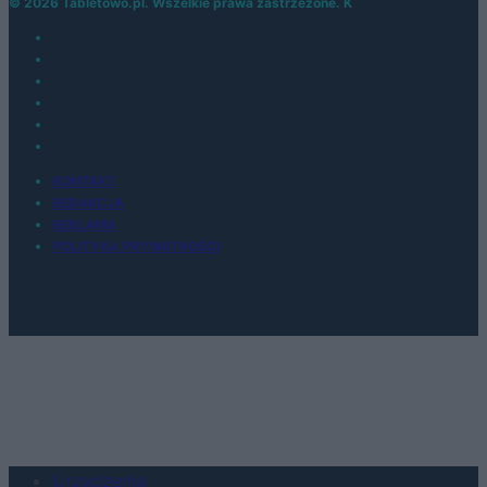
© 2026 Tabletowo.pl. Wszelkie prawa zastrzeżone. K
KONTAKT
REDAKCJA
REKLAMA
POLITYKA PRYWATNOŚCI
Urządzenia