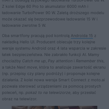
Z kolei Edge 60 Pro to akumulator 6000 mAh i
ładowanie TurboPower 90 W. Zaletą droższego modelu
może okazać się bezprzewodowe ładowanie 15 W i
ładowanie zwrotne 5 W.
Oba smartfony pracują pod kontrolą
Androida 15
z
nakładką Hello UI. Producent obiecuje trzy kolejne
wersje systemu Android oraz 4 lata wsparcia w zakresie
łatek bezpieczeństwa. Nie zabrakło funkcji AI. Mamy
chociażby
Catch me up
,
Pay attention
i
Remember this
,
a także
Next move
, która to analizuje zawartość ekranu
(np. przepisy czy plany podróży) i proponuje kolejne
działania. Z kolei nowa wersja Smart Connect z moto.ai
pozwala sterować urządzeniami za pomocą prostych
poleceń, np.
pokaż to na telewizorze
, aby przesłać
obraz na telewizor.