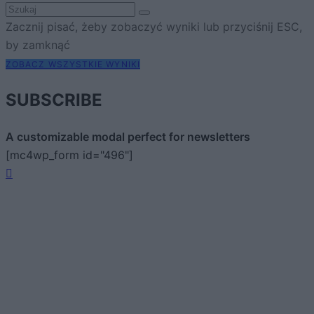
Zacznij pisać, żeby zobaczyć wyniki lub przyciśnij ESC,
by zamknąć
ZOBACZ WSZYSTKIE WYNIKI
SUBSCRIBE
A customizable modal perfect for newsletters
[mc4wp_form id="496"]