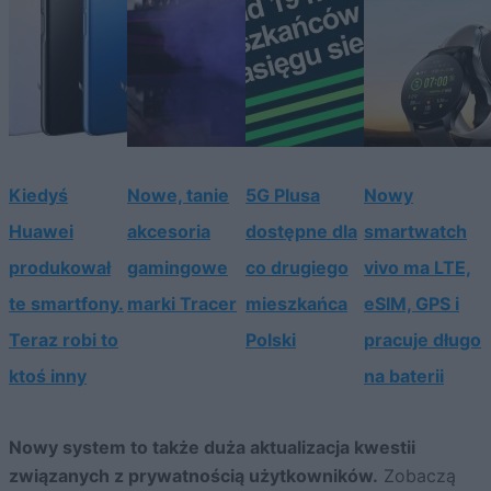
Kiedyś
Nowe, tanie
5G Plusa
Nowy
Huawei
akcesoria
dostępne dla
smartwatch
produkował
gamingowe
co drugiego
vivo ma LTE,
te smartfony.
marki Tracer
mieszkańca
eSIM, GPS i
Teraz robi to
Polski
pracuje długo
ktoś inny
na baterii
Nowy system to także duża aktualizacja kwestii
związanych z prywatnością użytkowników.
Zobaczą