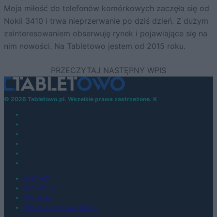
Moja miłość do telefonów komórkowych zaczęła się od
Nokii 3410 i trwa nieprzerwanie po dziś dzień. Z dużym
zainteresowaniem obserwuję rynek i pojawiające się na
nim nowości. Na Tabletowo jestem od 2015 roku.
© 2026 Tabletowo.pl. Wszelkie prawa zastrzeżone. K
KONTAKT
REDAKCJA
REKLAMA
POLITYKA PRYWATNOŚCI