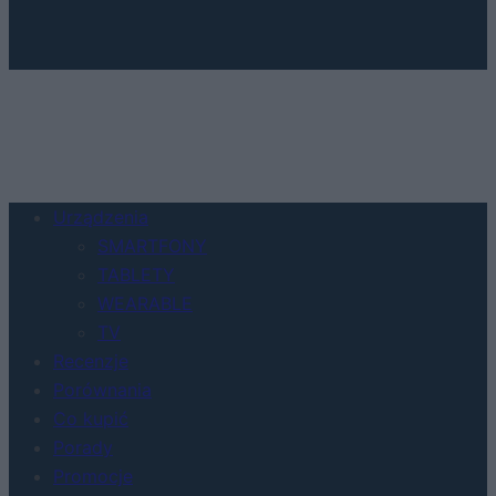
Urządzenia
SMARTFONY
TABLETY
WEARABLE
TV
Recenzje
Porównania
Co kupić
Porady
Promocje