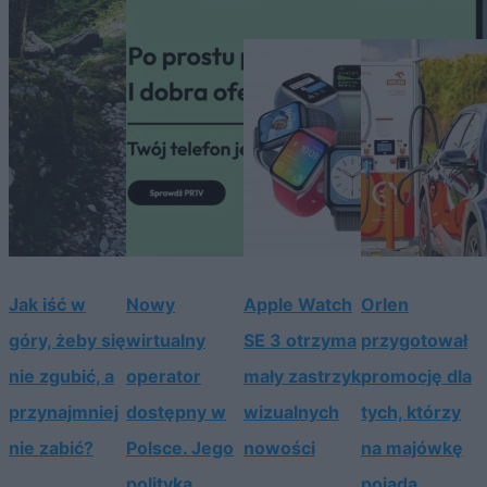
Jak iść w
Nowy
Apple Watch
Orlen
góry, żeby się
wirtualny
SE 3 otrzyma
przygotował
nie zgubić, a
operator
mały zastrzyk
promocję dla
przynajmniej
dostępny w
wizualnych
tych, którzy
nie zabić?
Polsce. Jego
nowości
na majówkę
polityka
pojadą