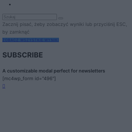
Zacznij pisać, żeby zobaczyć wyniki lub przyciśnij ESC,
by zamknąć
ZOBACZ WSZYSTKIE WYNIKI
SUBSCRIBE
A customizable modal perfect for newsletters
[mc4wp_form id="496"]