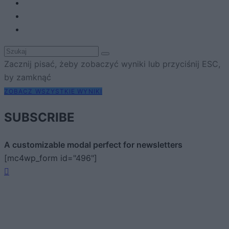
Zacznij pisać, żeby zobaczyć wyniki lub przyciśnij ESC,
by zamknąć
ZOBACZ WSZYSTKIE WYNIKI
SUBSCRIBE
A customizable modal perfect for newsletters
[mc4wp_form id="496"]