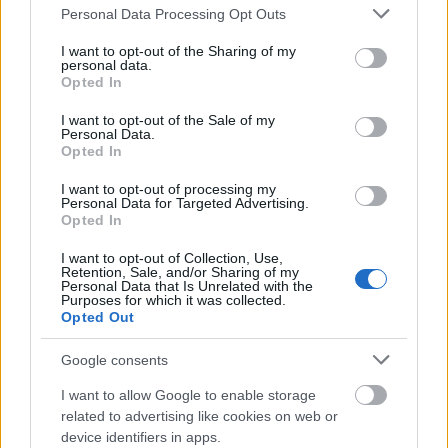
Please note that this website/app uses one or more Google
Personal Data Processing Opt Outs
services and may gather and store information including but
not limited to your visit or usage behaviour. You may click to
I want to opt-out of the Sharing of my
personal data.
grant or deny consent to Google and its third-party tags to
Opted In
use your data for below specified purposes in below Google
consent section.
I want to opt-out of the Sale of my
Personal Data.
Opted In
I want to opt-out of processing my
Personal Data for Targeted Advertising.
Opted In
I want to opt-out of Collection, Use,
Retention, Sale, and/or Sharing of my
Personal Data that Is Unrelated with the
Purposes for which it was collected.
Opted Out
Google consents
I want to allow Google to enable storage
related to advertising like cookies on web or
device identifiers in apps.