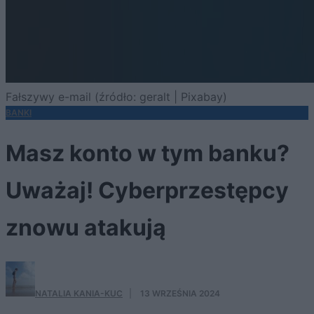
Fałszywy e-mail (źródło: geralt | Pixabay)
BANKI
Masz konto w tym banku?
Uważaj! Cyberprzestępcy
znowu atakują
NATALIA KANIA-KUC
·
13 WRZEŚNIA 2024