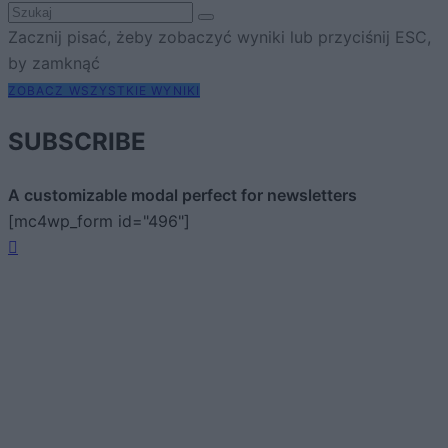
Zacznij pisać, żeby zobaczyć wyniki lub przyciśnij ESC,
by zamknąć
ZOBACZ WSZYSTKIE WYNIKI
SUBSCRIBE
A customizable modal perfect for newsletters
[mc4wp_form id="496"]