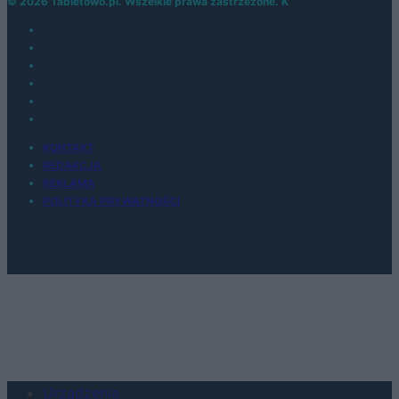
© 2026 Tabletowo.pl. Wszelkie prawa zastrzeżone. K
KONTAKT
REDAKCJA
REKLAMA
POLITYKA PRYWATNOŚCI
Urządzenia