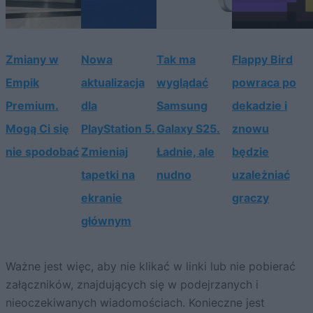
Zmiany w
Nowa
Tak ma
Flappy Bird
Empik
aktualizacja
wyglądać
powraca po
Premium.
dla
Samsung
dekadzie i
Mogą Ci się
PlayStation 5.
Galaxy S25.
znowu
nie spodobać
Zmieniaj
Ładnie, ale
będzie
tapetki na
nudno
uzależniać
ekranie
graczy
głównym
Ważne jest więc, aby nie klikać w linki lub nie pobierać
załączników, znajdujących się w podejrzanych i
nieoczekiwanych wiadomościach. Konieczne jest