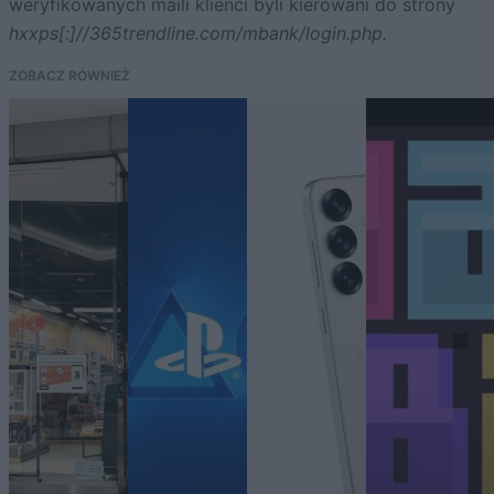
weryfikowanych maili klienci byli kierowani do strony
hxxps[:]//365trendline.com/mbank/login.php.
ZOBACZ RÓWNIEŻ