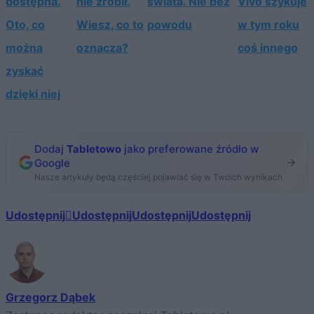
dostępna.
nie zrobił.
świata. Nie bez
Vivo szykuje
Oto, co
Wiesz, co to
powodu
w tym roku
można
oznacza?
coś innego
zyskać
dzięki niej
Dodaj
Tabletowo
jako preferowane źródło w
Google
Nasze artykuły będą częściej pojawiać się w Twoich wynikach
Udostępnij
Udostępnij
Udostępnij
Udostępnij
Grzegorz Dąbek