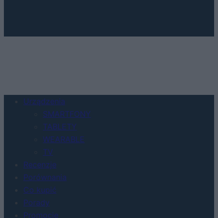
Urządzenia
SMARTFONY
TABLETY
WEARABLE
TV
Recenzje
Porównania
Co kupić
Porady
Promocje