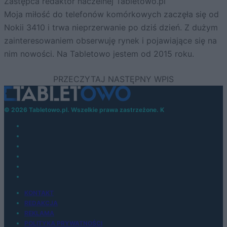
Zastępca redaktor naczelnej Tabletowo.pl
Moja miłość do telefonów komórkowych zaczęła się od
Nokii 3410 i trwa nieprzerwanie po dziś dzień. Z dużym
zainteresowaniem obserwuję rynek i pojawiające się na
nim nowości. Na Tabletowo jestem od 2015 roku.
© 2026 Tabletowo.pl. Wszelkie prawa zastrzeżone. K
KONTAKT
REDAKCJA
REKLAMA
POLITYKA PRYWATNOŚCI