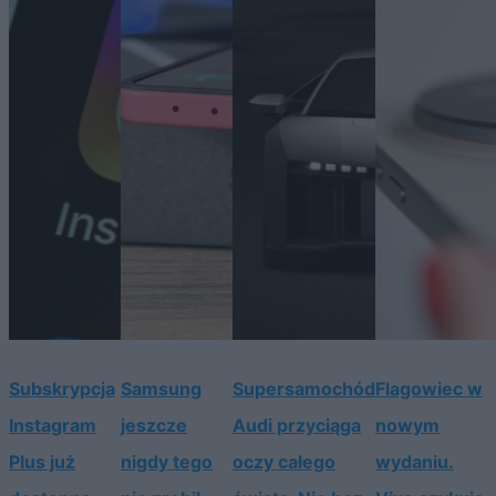
Subskrypcja
Samsung
Supersamochód
Flagowiec w
Instagram
jeszcze
Audi przyciąga
nowym
Plus już
nigdy tego
oczy całego
wydaniu.