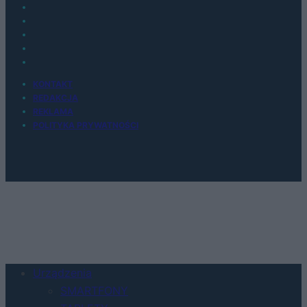
KONTAKT
REDAKCJA
REKLAMA
POLITYKA PRYWATNOŚCI
Urządzenia
SMARTFONY