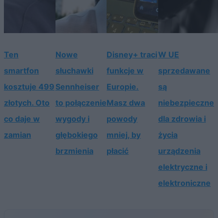
Ten
Nowe
Disney+ traci
W UE
smartfon
słuchawki
funkcje w
sprzedawane
kosztuje 499
Sennheiser
Europie.
są
złotych. Oto
to połączenie
Masz dwa
niebezpieczne
co daje w
wygody i
powody
dla zdrowia i
zamian
głębokiego
mniej, by
życia
brzmienia
płacić
urządzenia
elektryczne i
elektroniczne