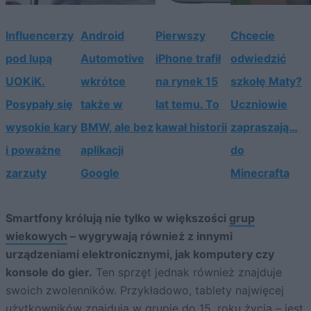
Influencerzy
Android
Pierwszy
Chcecie
pod lupą
Automotive
iPhone trafił
odwiedzić
UOKiK.
wkrótce
na rynek 15
szkołę Maty?
Posypały się
także w
lat temu. To
Uczniowie
wysokie kary
BMW, ale bez
kawał historii
zapraszają…
i poważne
aplikacji
do
zarzuty
Google
Minecrafta
Smartfony królują nie tylko w większości
grup
wiekowych
– wygrywają również z innymi
urządzeniami elektronicznymi, jak komputery czy
konsole do gier.
Ten sprzęt jednak również znajduje
swoich zwolenników. Przykładowo, tablety najwięcej
użytkowników znajdują w grupie do 15. roku życia – jest