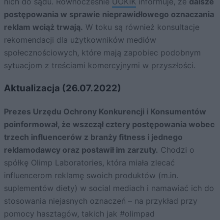
nich do sądu. Równocześnie
UOKiK
informuje, że
dalsze
postępowania w sprawie nieprawidłowego oznaczania
reklam wciąż trwają.
W toku są również konsultacje
rekomendacji dla użytkowników mediów
społecznościowych, które mają zapobiec podobnym
sytuacjom z treściami komercyjnymi w przyszłości.
Aktualizacja (26.07.2022)
Prezes Urzędu Ochrony Konkurencji i Konsumentów
poinformował, że wszczął cztery postępowania wobec
trzech influencerów z branży fitness i jednego
reklamodawcy oraz postawił im zarzuty.
Chodzi o
spółkę Olimp Laboratories, która miała zlecać
influencerom reklamę swoich produktów (m.in.
suplementów diety) w social mediach i namawiać ich do
stosowania niejasnych oznaczeń – na przykład przy
pomocy hasztagów, takich jak #olimpad