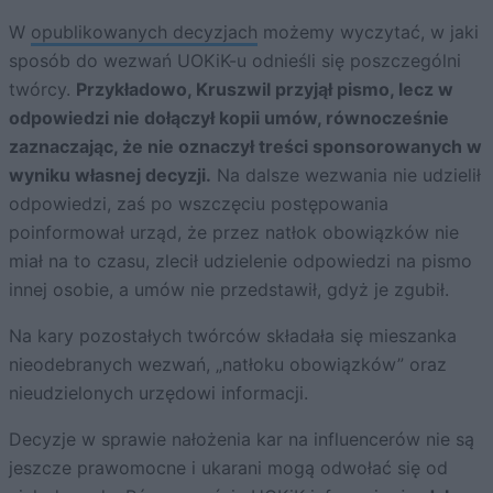
W
opublikowanych decyzjach
możemy wyczytać, w jaki
sposób do wezwań UOKiK-u odnieśli się poszczególni
twórcy.
Przykładowo, Kruszwil przyjął pismo, lecz w
odpowiedzi nie dołączył kopii umów, równocześnie
zaznaczając, że nie oznaczył treści sponsorowanych w
wyniku własnej decyzji.
Na dalsze wezwania nie udzielił
odpowiedzi, zaś po wszczęciu postępowania
poinformował urząd, że przez natłok obowiązków nie
miał na to czasu, zlecił udzielenie odpowiedzi na pismo
innej osobie, a umów nie przedstawił, gdyż je zgubił.
Na kary pozostałych twórców składała się mieszanka
nieodebranych wezwań, „natłoku obowiązków” oraz
nieudzielonych urzędowi informacji.
Decyzje w sprawie nałożenia kar na influencerów nie są
jeszcze prawomocne i ukarani mogą odwołać się od