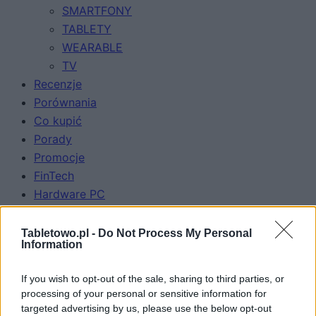
SMARTFONY
TABLETY
WEARABLE
TV
Recenzje
Porównania
Co kupić
Porady
Promocje
FinTech
Hardware PC
Moto
Gaming
Tabletowo.pl -
Do Not Process My Personal
Information
AI
Redakcja
If you wish to opt-out of the sale, sharing to third parties, or
Reklama
processing of your personal or sensitive information for
Kontakt
targeted advertising by us, please use the below opt-out