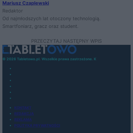
Mariusz Czaplewski
Redaktor
Od najmłodszych lat otoczony technologią.
Smartfoniarz, gracz oraz student.
© 2026 Tabletowo.pl. Wszelkie prawa zastrzeżone. K
KONTAKT
REDAKCJA
REKLAMA
POLITYKA PRYWATNOŚCI