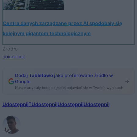
Centra danych zarządzane przez AI spodobały się
kolejnym gigantom technologicznym
Źródło
UOKiK
UOKiK
Dodaj
Tabletowo
jako preferowane źródło w
Google
Nasze artykuły będą częściej pojawiać się w Twoich wynikach
Udostępnij
Udostępnij
Udostępnij
Udostępnij