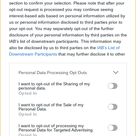
section to confirm your selection. Please note that after your
Obserwuj nas
opt-out request is processed you may continue seeing
interest-based ads based on personal information utilized by
us or personal information disclosed to third parties prior to
your opt-out. You may separately opt-out of the further
disclosure of your personal information by third parties on the
IAB’s list of downstream participants. This information may
also be disclosed by us to third parties on the
IAB’s List of
Downstream Participants
that may further disclose it to other
third parties.
Zacznij pisać, żeby zobaczyć wyniki lub przyciśnij ESC,
Please note that this website/app uses one or more Google
Personal Data Processing Opt Outs
services and may gather and store information including but
by zamknąć
not limited to your visit or usage behaviour. You may click to
I want to opt-out of the Sharing of my
ZOBACZ WSZYSTKIE WYNIKI
personal data.
grant or deny consent to Google and its third-party tags to
Opted In
use your data for below specified purposes in below Google
SUBSCRIBE
consent section.
I want to opt-out of the Sale of my
Personal Data.
Opted In
A customizable modal perfect for newsletters
I want to opt-out of processing my
[mc4wp_form id="496"]
Personal Data for Targeted Advertising.
Opted In