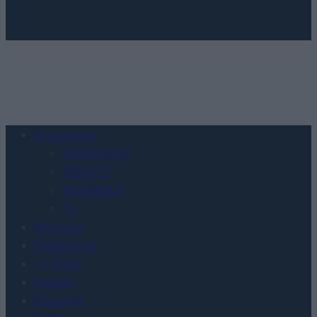
Urządzenia
SMARTFONY
TABLETY
WEARABLE
TV
Recenzje
Porównania
Co kupić
Porady
Promocje