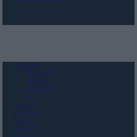
Urządzenia
SMARTFONY
TABLETY
WEARABLE
TV
Recenzje
Porównania
Co kupić
Porady