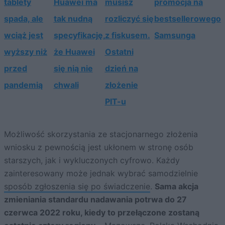
tablety
Huawei ma
musisz
promocja na
spada, ale
tak nudną
rozliczyć się
bestsellerowego
wciąż jest
specyfikację,
z fiskusem.
Samsunga
wyższy niż
że Huawei
Ostatni
przed
się nią nie
dzień na
pandemią
chwali
złożenie
PIT-u
Możliwość skorzystania ze stacjonarnego złożenia
wniosku z pewnością jest ukłonem w stronę osób
starszych, jak i wykluczonych cyfrowo. Każdy
zainteresowany może jednak wybrać samodzielnie
sposób zgłoszenia się po świadczenie
.
Sama akcja
zmieniania standardu nadawania potrwa do 27
czerwca 2022 roku, kiedy to przełączone zostaną