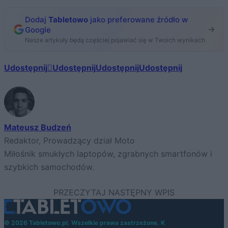
Dodaj
Tabletowo
jako preferowane źródło w
Google
Nasze artykuły będą częściej pojawiać się w Twoich wynikach
Udostępnij
Udostępnij
Udostępnij
Udostępnij
Mateusz Budzeń
Redaktor, Prowadzący dział Moto
Miłośnik smukłych laptopów, zgrabnych smartfonów i
szybkich samochodów.
© 2026 Tabletowo.pl. Wszelkie prawa zastrzeżone. K