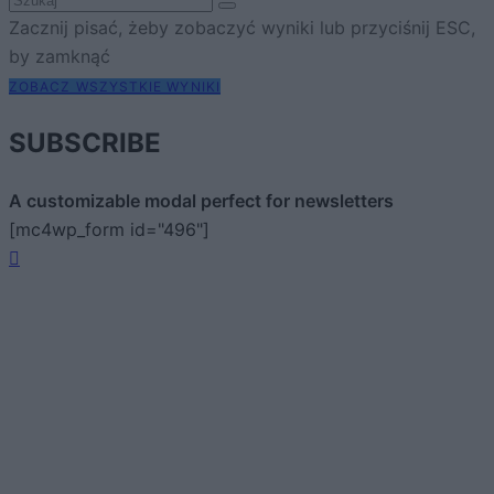
Zacznij pisać, żeby zobaczyć wyniki lub przyciśnij ESC,
by zamknąć
ZOBACZ WSZYSTKIE WYNIKI
SUBSCRIBE
A customizable modal perfect for newsletters
[mc4wp_form id="496"]