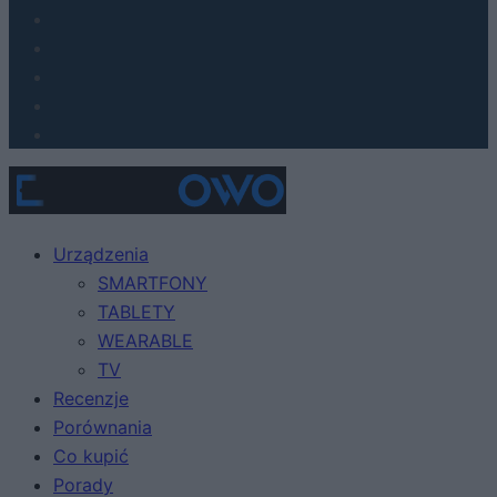
Urządzenia
SMARTFONY
TABLETY
WEARABLE
TV
Recenzje
Porównania
Co kupić
Porady