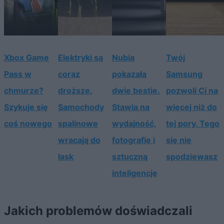
Xbox Game
Elektryki są
Nubia
Twój
Pass w
coraz
pokazała
Samsung
chmurze?
droższe.
dwie bestie.
pozwoli Ci na
Szykuje się
Samochody
Stawia na
więcej niż do
coś nowego
spalinowe
wydajność,
tej pory. Tego
wracają do
fotografię i
się nie
łask
sztuczną
spodziewasz
inteligencję
Jakich problemów doświadczali