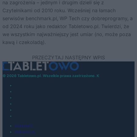
na zagrożenia – jednym i drugim dzieli się z
Czytelnikami od 2010 roku. Wcześniej na łamach
serwisów benchmark.pl, WP Tech czy dobreprogramy, a
od 2024 roku jako redaktor Tabletowo.pl. Twierdzi, że
we wszystkim najważniejszy jest umiar (no, może poza
kawą i czekoladą).
© 2026 Tabletowo.pl. Wszelkie prawa zastrzeżone. K
KONTAKT
REDAKCJA