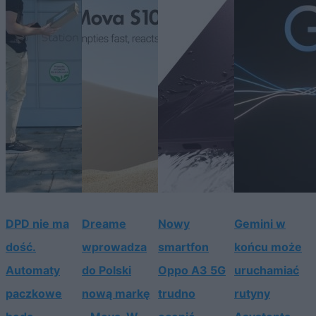
DPD nie ma
Dreame
Nowy
Gemini w
dość.
wprowadza
smartfon
końcu może
Automaty
do Polski
Oppo A3 5G
uruchamiać
paczkowe
nową markę
trudno
rutyny