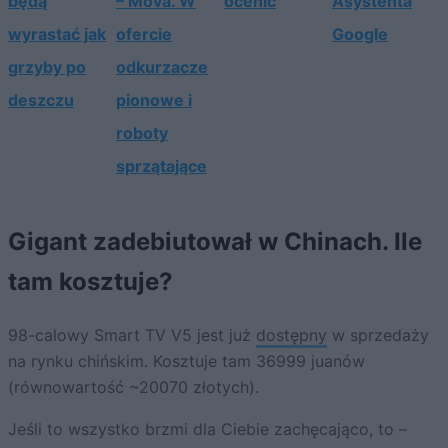
będą
– Mova. W
ocenić
Asystenta
wyrastać jak
ofercie
Google
grzyby po
odkurzacze
deszczu
pionowe i
roboty
sprzątające
Gigant zadebiutował w Chinach. Ile
tam kosztuje?
98-calowy Smart TV V5 jest już
dostępny
w sprzedaży
na rynku chińskim. Kosztuje tam 36999 juanów
(równowartość ~20070 złotych).
Jeśli to wszystko brzmi dla Ciebie zachęcająco, to –