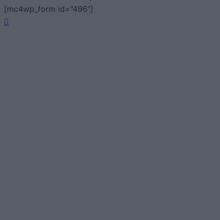
[mc4wp_form id="496"]