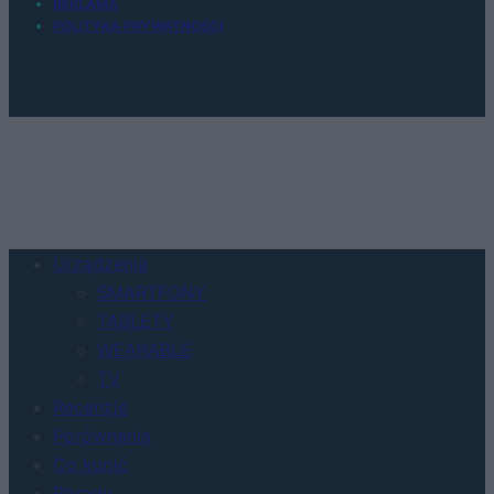
REKLAMA
POLITYKA PRYWATNOŚCI
Urządzenia
SMARTFONY
TABLETY
WEARABLE
TV
Recenzje
Porównania
Co kupić
Porady