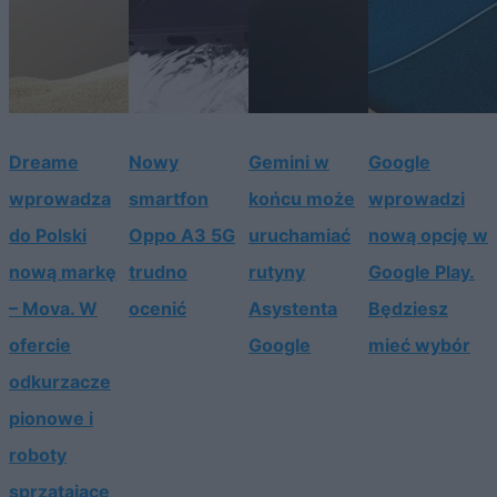
Dreame
Nowy
Gemini w
Google
wprowadza
smartfon
końcu może
wprowadzi
do Polski
Oppo A3 5G
uruchamiać
nową opcję w
nową markę
trudno
rutyny
Google Play.
– Mova. W
ocenić
Asystenta
Będziesz
ofercie
Google
mieć wybór
odkurzacze
pionowe i
roboty
sprzątające