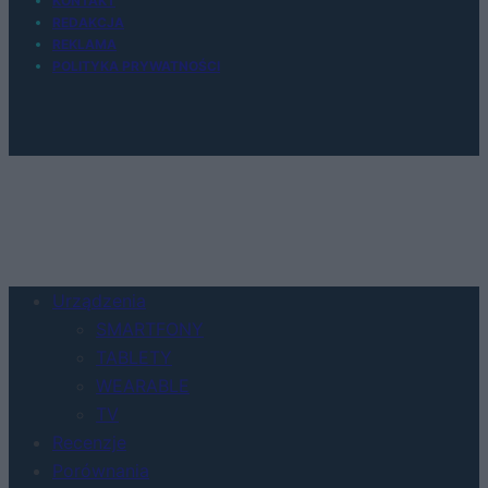
KONTAKT
REDAKCJA
REKLAMA
POLITYKA PRYWATNOŚCI
Urządzenia
SMARTFONY
TABLETY
WEARABLE
TV
Recenzje
Porównania