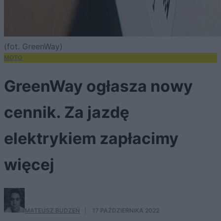
(fot. GreenWay)
MOTO
GreenWay ogłasza nowy
cennik. Za jazdę
elektrykiem zapłacimy
więcej
MATEUSZ BUDZEŃ
·
17 PAŹDZIERNIKA 2022