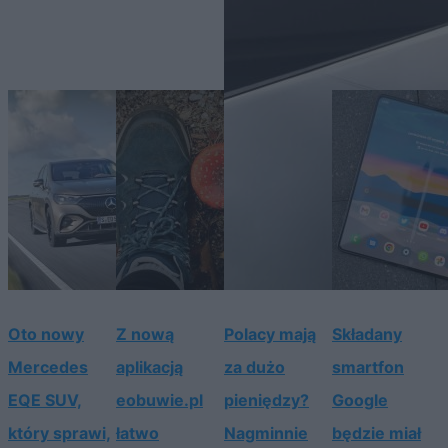
Oto nowy
Z nową
Polacy mają
Składany
Mercedes
aplikacją
za dużo
smartfon
EQE SUV,
eobuwie.pl
pieniędzy?
Google
który sprawi,
łatwo
Nagminnie
będzie miał