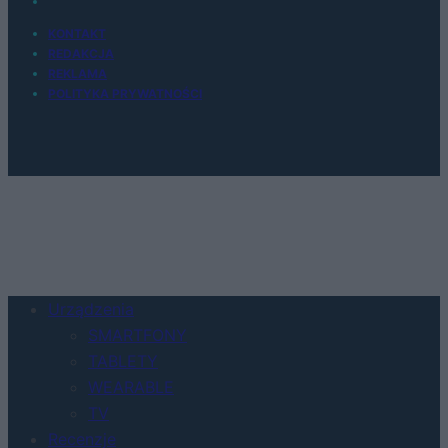
KONTAKT
REDAKCJA
REKLAMA
POLITYKA PRYWATNOŚCI
Urządzenia
SMARTFONY
TABLETY
WEARABLE
TV
Recenzje