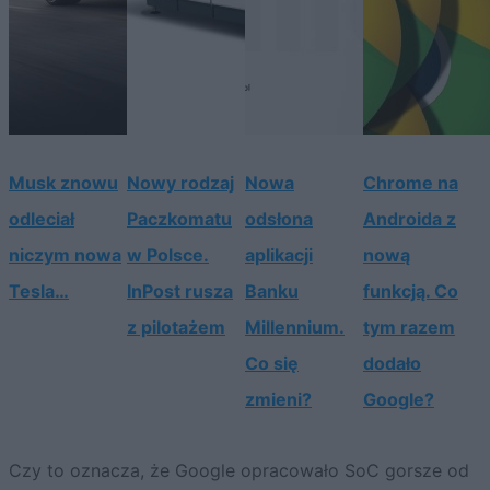
Musk znowu
Nowy rodzaj
Nowa
Chrome na
odleciał
Paczkomatu
odsłona
Androida z
niczym nowa
w Polsce.
aplikacji
nową
Tesla…
InPost rusza
Banku
funkcją. Co
z pilotażem
Millennium.
tym razem
Co się
dodało
zmieni?
Google?
Czy to oznacza, że Google opracowało SoC gorsze od