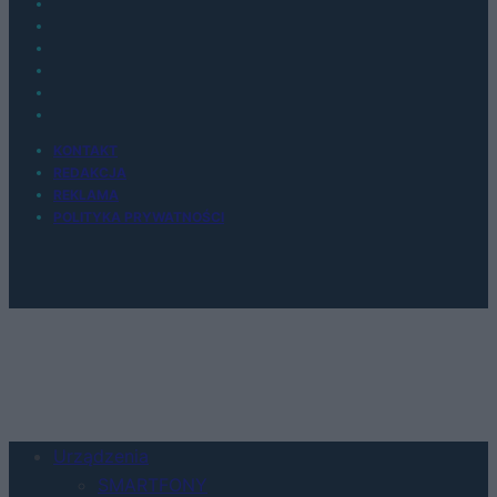
KONTAKT
REDAKCJA
REKLAMA
POLITYKA PRYWATNOŚCI
Urządzenia
SMARTFONY