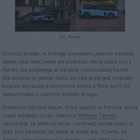
fot. Ferrari
Chociaż środek, w którego przypadku jeszcze bardziej
widać rękę Ive’a, może się podobać. Ma w sobie coś z
Ferrari, ale podanego w bardziej nowoczesnej formie.
Nie zmienia to jednak faktu, że cała bryła jest ociężała i
kojarzy się raczej z rodzinnym autem z filmu sci-fi niż
samochodem z czarnym koniem w logo.
Projektant Michael Mauer, który spędził w Porsche sporą
część swojego życia i stworzył
Porsche Taycan
,
udowodnił, że elektryk może zachować ducha marki, a
przy tym pozwolić jej wejść w nową erę. Dziwne, że
Ferrari – marce słynącej z designu – ten efekt się nie