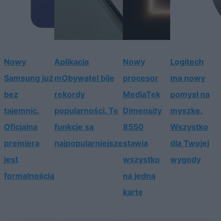
Nowy
Aplikacja
Nowy
Logitech
Samsung już
mObywatel bije
procesor
ma nowy
bez
rekordy
MediaTek
pomysł na
tajemnic.
popularności. Te
Dimensity
myszkę.
Oficjalna
funkcje są
8550
Wszystko
premiera
najpopularniejsze
stawia
dla Twojej
jest
wszystko
wygody
formalnością
na jedną
kartę