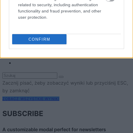
Reklama
related to security, including authentication
Kontakt
functionality and fraud prevention, and other
user protection.
Obserwuj nas
CONFIRM
Zacznij pisać, żeby zobaczyć wyniki lub przyciśnij ESC,
by zamknąć
ZOBACZ WSZYSTKIE WYNIKI
SUBSCRIBE
A customizable modal perfect for newsletters