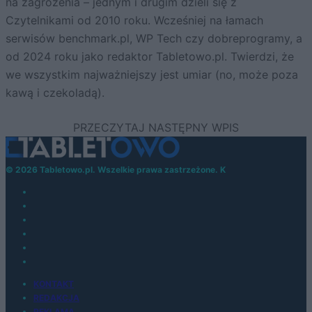
na zagrożenia – jednym i drugim dzieli się z
Czytelnikami od 2010 roku. Wcześniej na łamach
serwisów benchmark.pl, WP Tech czy dobreprogramy, a
od 2024 roku jako redaktor Tabletowo.pl. Twierdzi, że
we wszystkim najważniejszy jest umiar (no, może poza
kawą i czekoladą).
© 2026 Tabletowo.pl. Wszelkie prawa zastrzeżone. K
KONTAKT
REDAKCJA
REKLAMA