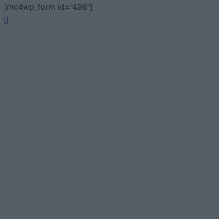
[mc4wp_form id="496"]