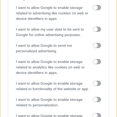
I want to allow Google to enable storage
Urządzenia
related to advertising like cookies on web or
SMARTFONY
device identifiers in apps.
TABLETY
WEARABLE
I want to allow my user data to be sent to
Google for online advertising purposes.
TV
Recenzje
I want to allow Google to send me
Porównania
personalized advertising.
Co kupić
I want to allow Google to enable storage
Porady
related to analytics like cookies on web or
Promocje
device identifiers in apps.
FinTech
Hardware PC
I want to allow Google to enable storage
related to functionality of the website or app.
Moto
Gaming
I want to allow Google to enable storage
AI
related to personalization.
Redakcja
I want to allow Google to enable storage