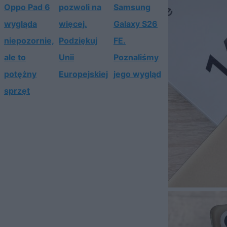
Oppo Pad 6
pozwoli na
Samsung
wygląda
więcej.
Galaxy S26
niepozornie,
Podziękuj
FE.
ale to
Unii
Poznaliśmy
potężny
Europejskiej
jego wygląd
sprzęt