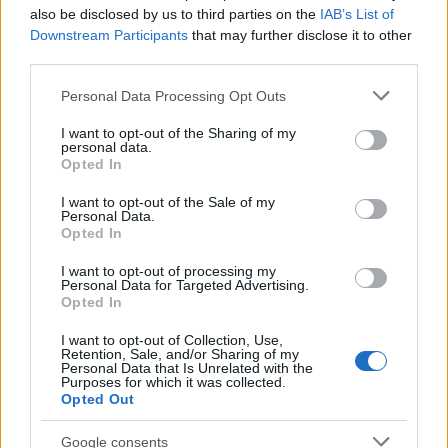
also be disclosed by us to third parties on the
IAB’s List of
Promocje
Downstream Participants
that may further disclose it to other
FinTech
third parties.
Hardware PC
Please note that this website/app uses one or more Google
Personal Data Processing Opt Outs
Moto
services and may gather and store information including but
Gaming
not limited to your visit or usage behaviour. You may click to
I want to opt-out of the Sharing of my
personal data.
AI
grant or deny consent to Google and its third-party tags to
Opted In
use your data for below specified purposes in below Google
Redakcja
consent section.
Reklama
I want to opt-out of the Sale of my
Personal Data.
Kontakt
Opted In
I want to opt-out of processing my
Personal Data for Targeted Advertising.
Opted In
I want to opt-out of Collection, Use,
Retention, Sale, and/or Sharing of my
Personal Data that Is Unrelated with the
Purposes for which it was collected.
Opted Out
Google consents