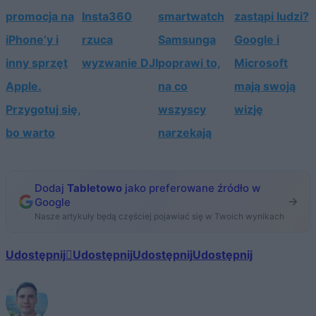
promocja na
Insta360
smartwatch
zastąpi ludzi?
iPhone’y i
rzuca
Samsunga
Google i
inny sprzęt
wyzwanie DJI
poprawi to,
Microsoft
Apple.
na co
mają swoją
Przygotuj się,
wszyscy
wizję
bo warto
narzekają
Dodaj
Tabletowo
jako preferowane źródło w
Google
Nasze artykuły będą częściej pojawiać się w Twoich wynikach
Udostępnij
Udostępnij
Udostępnij
Udostępnij