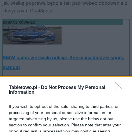
jak wielką poprawą będzie ten pad wobec obcowania z
klasycznym DualSense.
ZOBACZ RÓWNIEŻ
BMW samo wezwało policję. Kierująca dostała spory
mandat
Źródło
Tabletowo.pl -
Do Not Process My Personal
PlayStation Blog
Information
If you wish to opt-out of the sale, sharing to third parties, or
Dodaj
Tabletowo
jako preferowane źródło w
processing of your personal or sensitive information for
Google
targeted advertising by us, please use the below opt-out
Nasze artykuły będą częściej pojawiać się w Twoich wynikach
section to confirm your selection. Please note that after your
opt-out request is processed you may continue seeing