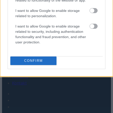
related to functionality of the website or app.
Recenzje
Porównania
I want to allow Google to enable storage
related to personalization.
Co kupić
Porady
I want to allow Google to enable storage
Promocje
related to security, including authentication
FinTech
functionality and fraud prevention, and other
user protection.
Hardware PC
Moto
Gaming
CONFIRM
AI
Redakcja
Reklama
Kontakt