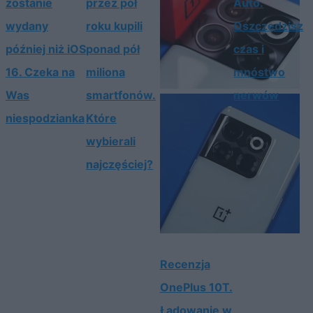
zostanie
przez pół
Auto.
wydany
roku kupili
Oszczędzisz
później niż iOS
ponad pół
czas i
16. Czeka na
miliona
mnóstwo
Was
smartfonów.
nerwów
niespodzianka
Które
wybierali
najczęściej?
Recenzja
OnePlus 10T.
Ładowanie w