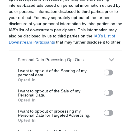
Udostępnij
Udostępnij
Udostępnij
Udostępnij
interest-based ads based on personal information utilized by
us or personal information disclosed to third parties prior to
your opt-out. You may separately opt-out of the further
disclosure of your personal information by third parties on the
IAB’s list of downstream participants. This information may
also be disclosed by us to third parties on the
IAB’s List of
Szymon Baliński
Downstream Participants
that may further disclose it to other
Redaktor
third parties.
Konsolowy maniak odkąd tylko potrafił utrzymać
Please note that this website/app uses one or more Google
Personal Data Processing Opt Outs
kontroler w dłoniach. Miłośnik gier wyścigowych,
services and may gather and store information including but
brzoskwiniowego wina oraz wielkich blockbusterów.
not limited to your visit or usage behaviour. You may click to
I want to opt-out of the Sharing of my
personal data.
grant or deny consent to Google and its third-party tags to
Opted In
use your data for below specified purposes in below Google
consent section.
I want to opt-out of the Sale of my
Personal Data.
Opted In
© 2026 Tabletowo.pl. Wszelkie prawa zastrzeżone. K
I want to opt-out of processing my
Personal Data for Targeted Advertising.
Opted In