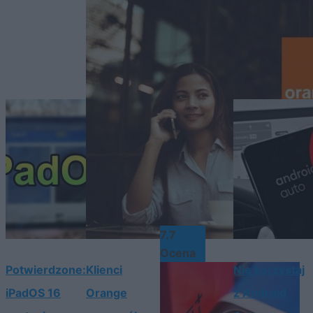
7.7
Ocena
Potwierdzone:
Klienci
Nie korzystaj
iPadOS 16
Orange
z Android