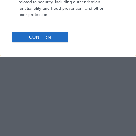
related to security, including authentication
ZOBACZ WSZYSTKIE WYNIKI
functionality and fraud prevention, and other
user protection.
SUBSCRIBE
A customizable modal perfect for newsletters
CONFIRM
[mc4wp_form id="496"]