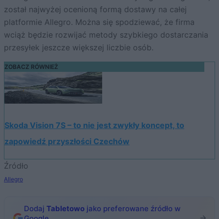
został najwyżej ocenioną formą dostawy na całej
platformie Allegro. Można się spodziewać, że firma
wciąż będzie rozwijać metody szybkiego dostarczania
przesyłek jeszcze większej liczbie osób.
ZOBACZ RÓWNIEŻ
Skoda Vision 7S – to nie jest zwykły koncept, to
zapowiedź przyszłości Czechów
Źródło
Allegro
Dodaj
Tabletowo
jako preferowane źródło w
Google