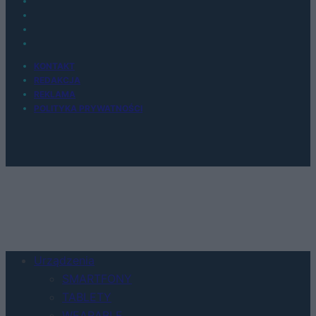
KONTAKT
REDAKCJA
REKLAMA
POLITYKA PRYWATNOŚCI
Urządzenia
SMARTFONY
TABLETY
WEARABLE