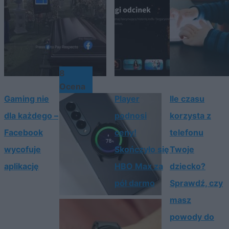
8
Ocena
Gaming nie
Player
Ile czasu
dla każdego –
podnosi
korzysta z
Facebook
ceny!
telefonu
wycofuje
Skończyło się
Twoje
aplikację
HBO Max za
dziecko?
pół darmo
Sprawdź, czy
masz
powody do