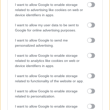
Hardware PC
I want to allow Google to enable storage
Moto
related to advertising like cookies on web or
Gaming
device identifiers in apps.
AI
I want to allow my user data to be sent to
Redakcja
Google for online advertising purposes.
Reklama
Kontakt
I want to allow Google to send me
personalized advertising.
Obserwuj nas
I want to allow Google to enable storage
related to analytics like cookies on web or
device identifiers in apps.
I want to allow Google to enable storage
related to functionality of the website or app.
I want to allow Google to enable storage
related to personalization.
Zacznij pisać, żeby zobaczyć wyniki lub przyciśnij ESC,
I want to allow Google to enable storage
by zamknąć