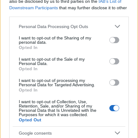
also be disclosed by us to third parties on the
IAB’s List of
Downstream Participants
that may further disclose it to other
third parties.
Please note that this website/app uses one or more Google
Personal Data Processing Opt Outs
services and may gather and store information including but
not limited to your visit or usage behaviour. You may click to
I want to opt-out of the Sharing of my
personal data.
grant or deny consent to Google and its third-party tags to
Opted In
use your data for below specified purposes in below Google
Urządzenia
consent section.
I want to opt-out of the Sale of my
SMARTFONY
Personal Data.
TABLETY
Opted In
WEARABLE
I want to opt-out of processing my
TV
Personal Data for Targeted Advertising.
Opted In
Recenzje
Porównania
I want to opt-out of Collection, Use,
Retention, Sale, and/or Sharing of my
Co kupić
Personal Data that Is Unrelated with the
Purposes for which it was collected.
Porady
Opted Out
Promocje
FinTech
Google consents