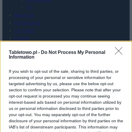
TV
Recenzje
Porównania
Co kupić
Porady
Promocje
Tabletowo.pl -
Do Not Process My Personal
FinTech
Information
Hardware PC
Moto
If you wish to opt-out of the sale, sharing to third parties, or
Gaming
processing of your personal or sensitive information for
AI
targeted advertising by us, please use the below opt-out
section to confirm your selection. Please note that after your
Redakcja
opt-out request is processed you may continue seeing
Reklama
interest-based ads based on personal information utilized by
Kontakt
us or personal information disclosed to third parties prior to
your opt-out. You may separately opt-out of the further
disclosure of your personal information by third parties on the
IAB’s list of downstream participants. This information may