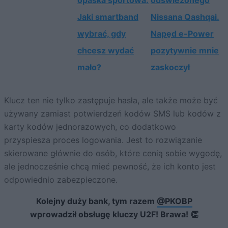
opaska sportowa.
odświeżonego
Jaki smartband
Nissana Qashqai.
wybrać, gdy
Napęd e-Power
chcesz wydać
pozytywnie mnie
mało?
zaskoczył
Klucz ten nie tylko zastępuje hasła, ale także może być
używany zamiast potwierdzeń kodów SMS lub kodów z
karty kodów jednorazowych, co dodatkowo
przyspiesza proces logowania. Jest to rozwiązanie
skierowane głównie do osób, które cenią sobie wygodę,
ale jednocześnie chcą mieć pewność, że ich konto jest
odpowiednio zabezpieczone.
Kolejny duży bank, tym razem
@PKOBP
wprowadził obsługę kluczy U2F! Brawa! 👏