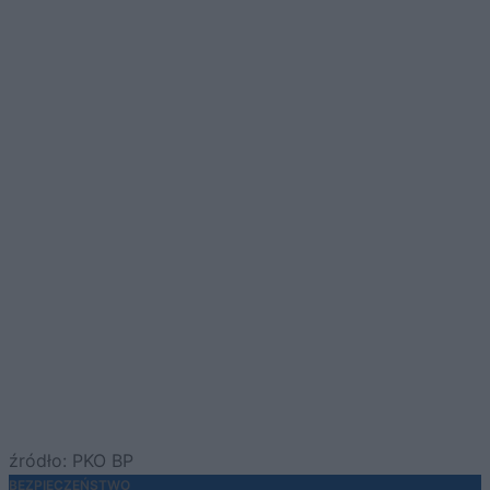
źródło: PKO BP
BEZPIECZEŃSTWO