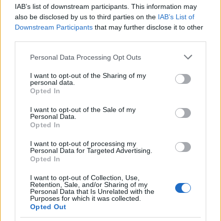
IAB’s list of downstream participants. This information may
also be disclosed by us to third parties on the
IAB’s List of
Downstream Participants
that may further disclose it to other
third parties.
Please note that this website/app uses one or more Google
Personal Data Processing Opt Outs
services and may gather and store information including but
not limited to your visit or usage behaviour. You may click to
I want to opt-out of the Sharing of my
personal data.
grant or deny consent to Google and its third-party tags to
Opted In
Urządzenia
use your data for below specified purposes in below Google
consent section.
SMARTFONY
I want to opt-out of the Sale of my
Personal Data.
TABLETY
Opted In
WEARABLE
I want to opt-out of processing my
TV
Personal Data for Targeted Advertising.
Recenzje
Opted In
Porównania
I want to opt-out of Collection, Use,
Co kupić
Retention, Sale, and/or Sharing of my
Personal Data that Is Unrelated with the
Porady
Purposes for which it was collected.
Opted Out
Promocje