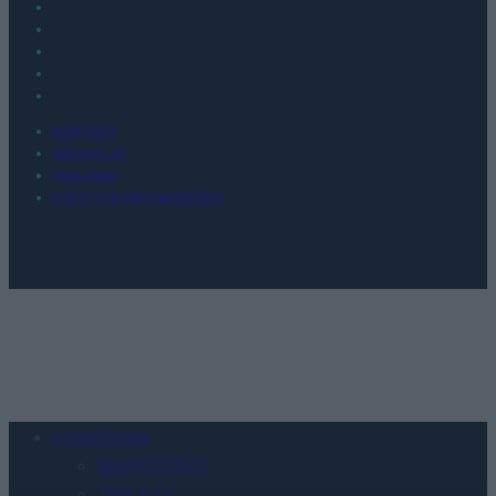
KONTAKT
REDAKCJA
REKLAMA
POLITYKA PRYWATNOŚCI
Urządzenia
SMARTFONY
TABLETY