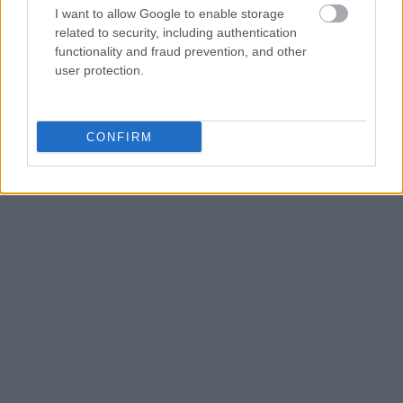
by zamknąć
I want to allow Google to enable storage
related to security, including authentication
ZOBACZ WSZYSTKIE WYNIKI
functionality and fraud prevention, and other
user protection.
SUBSCRIBE
A customizable modal perfect for newsletters
CONFIRM
[mc4wp_form id="496"]