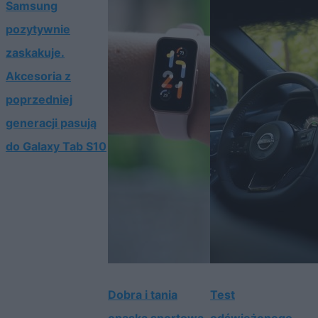
Samsung
pozytywnie
zaskakuje.
Akcesoria z
poprzedniej
generacji pasują
do Galaxy Tab S10
Dobra i tania
Test