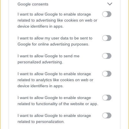
FinTech
Google consents
Hardware PC
I want to allow Google to enable storage
Moto
related to advertising like cookies on web or
Gaming
device identifiers in apps.
AI
I want to allow my user data to be sent to
Redakcja
Google for online advertising purposes.
Reklama
Kontakt
I want to allow Google to send me
personalized advertising.
Obserwuj nas
I want to allow Google to enable storage
related to analytics like cookies on web or
device identifiers in apps.
I want to allow Google to enable storage
related to functionality of the website or app.
I want to allow Google to enable storage
related to personalization.
Zacznij pisać, żeby zobaczyć wyniki lub przyciśnij ESC,