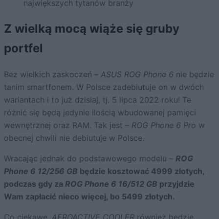
największych tytanów branży
Z wielką mocą wiąże się gruby
portfel
Bez wielkich zaskoczeń –
ASUS ROG Phone 6
nie będzie
tanim smartfonem. W Polsce zadebiutuje on w dwóch
wariantach i to już dzisiaj, tj. 5 lipca 2022 roku! Te
różnić się będą jedynie ilością wbudowanej pamięci
wewnętrznej oraz RAM. Tak jest –
ROG Phone 6 Pro
w
obecnej chwili nie debiutuje w Polsce.
Wracając jednak do podstawowego modelu –
ROG
Phone 6 12/256 GB
będzie kosztować 4999 złotych,
podczas gdy za
ROG Phone 6 16/512 GB
przyjdzie
Wam zapłacić nieco więcej, bo 5499 złotych.
Co ciekawe,
AEROACTIVE COOLER
również będzie