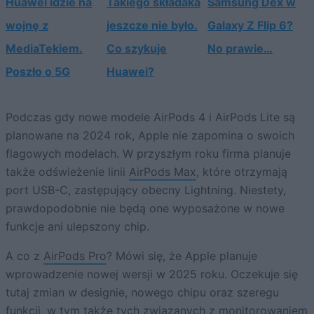
Huawei idzie na
Takiego składaka
Samsung Dex w
wojnę z
jeszcze nie było.
Galaxy Z Flip 6?
MediaTekiem.
Co szykuje
No prawie…
Poszło o 5G
Huawei?
Podczas gdy nowe modele AirPods 4 i AirPods Lite są
planowane na 2024 rok, Apple nie zapomina o swoich
flagowych modelach. W przyszłym roku firma planuje
także odświeżenie linii
AirPods Max
, które otrzymają
port USB-C, zastępujący obecny Lightning. Niestety,
prawdopodobnie nie będą one wyposażone w nowe
funkcje ani ulepszony chip.
A co z
AirPods Pro
? Mówi się, że Apple planuje
wprowadzenie nowej wersji w 2025 roku. Oczekuje się
tutaj zmian w designie, nowego chipu oraz szeregu
funkcji, w tym także tych związanych z monitorowaniem