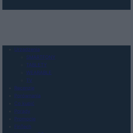
Urządzenia
SMARTFONY
TABLETY
WEARABLE
TV
Recenzje
Porównania
Co kupić
Porady
Promocje
FinTech