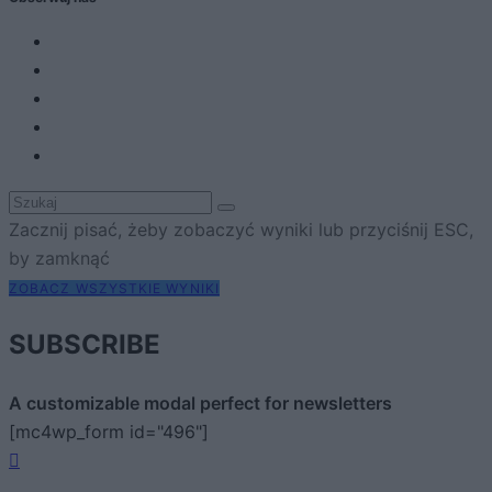
Zacznij pisać, żeby zobaczyć wyniki lub przyciśnij ESC,
by zamknąć
ZOBACZ WSZYSTKIE WYNIKI
SUBSCRIBE
A customizable modal perfect for newsletters
[mc4wp_form id="496"]