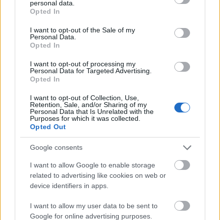
personal data.
grant or deny consent to Google and its third-party tags to
by zamknąć
Opted In
use your data for below specified purposes in below Google
ZOBACZ WSZYSTKIE WYNIKI
consent section.
I want to opt-out of the Sale of my
Personal Data.
Opted In
SUBSCRIBE
I want to opt-out of processing my
Personal Data for Targeted Advertising.
A customizable modal perfect for newsletters
Opted In
[mc4wp_form id="496"]
I want to opt-out of Collection, Use,
Retention, Sale, and/or Sharing of my
Personal Data that Is Unrelated with the
Purposes for which it was collected.
Opted Out
Google consents
I want to allow Google to enable storage
related to advertising like cookies on web or
device identifiers in apps.
I want to allow my user data to be sent to
Google for online advertising purposes.