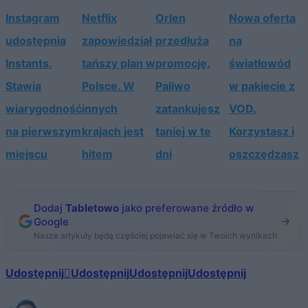
Instagram
Netflix
Orlen
Nowa oferta
udostępnia
zapowiedział
przedłuża
na
Instants.
tańszy plan w
promocję.
światłowód
Stawia
Polsce. W
Paliwo
w pakiecie z
wiarygodność
innych
zatankujesz
VOD.
na pierwszym
krajach jest
taniej w te
Korzystasz i
miejscu
hitem
dni
oszczędzasz
Dodaj
Tabletowo
jako preferowane źródło w
Google
Nasze artykuły będą częściej pojawiać się w Twoich wynikach
Udostępnij
Udostępnij
Udostępnij
Udostępnij