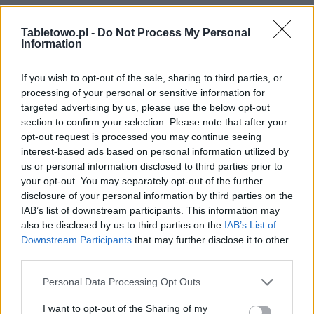
FinTech
Hardware PC
Tabletowo.pl -
Do Not Process My Personal
Information
Moto
Gaming
If you wish to opt-out of the sale, sharing to third parties, or
AI
processing of your personal or sensitive information for
Redakcja
targeted advertising by us, please use the below opt-out
Reklama
section to confirm your selection. Please note that after your
Kontakt
opt-out request is processed you may continue seeing
interest-based ads based on personal information utilized by
Obserwuj nas
us or personal information disclosed to third parties prior to
your opt-out. You may separately opt-out of the further
disclosure of your personal information by third parties on the
IAB’s list of downstream participants. This information may
also be disclosed by us to third parties on the
IAB’s List of
Downstream Participants
that may further disclose it to other
third parties.
Please note that this website/app uses one or more Google
Personal Data Processing Opt Outs
services and may gather and store information including but
not limited to your visit or usage behaviour. You may click to
I want to opt-out of the Sharing of my
Zacznij pisać, żeby zobaczyć wyniki lub przyciśnij ESC,