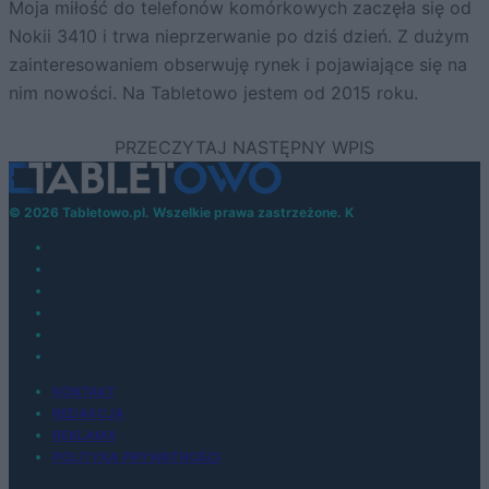
Moja miłość do telefonów komórkowych zaczęła się od
Nokii 3410 i trwa nieprzerwanie po dziś dzień. Z dużym
zainteresowaniem obserwuję rynek i pojawiające się na
nim nowości. Na Tabletowo jestem od 2015 roku.
© 2026 Tabletowo.pl. Wszelkie prawa zastrzeżone. K
KONTAKT
REDAKCJA
REKLAMA
POLITYKA PRYWATNOŚCI