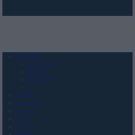
Urządzenia
SMARTFONY
TABLETY
WEARABLE
TV
Recenzje
Porównania
Co kupić
Porady
Promocje
FinTech