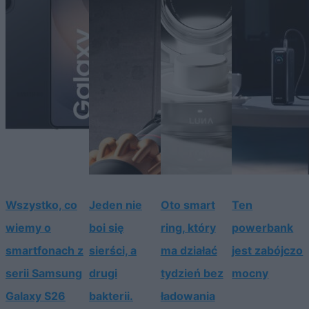
Wszystko, co
Jeden nie
Oto smart
Ten
wiemy o
boi się
ring, który
powerbank
smartfonach z
sierści, a
ma działać
jest zabójczo
serii Samsung
drugi
tydzień bez
mocny
Galaxy S26
bakterii.
ładowania