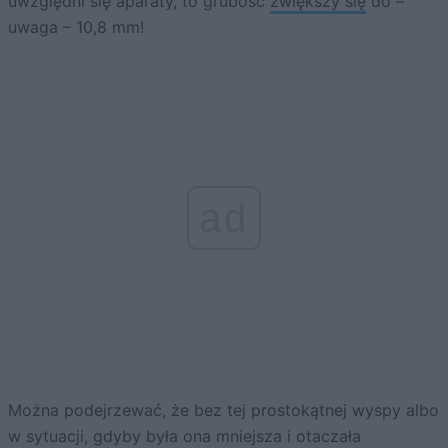
uwzględni się aparaty, to grubość
zwiększy się
do –
uwaga – 10,8 mm!
ad
Można podejrzewać, że bez tej prostokątnej wyspy albo
w sytuacji, gdyby była ona mniejsza i otaczała