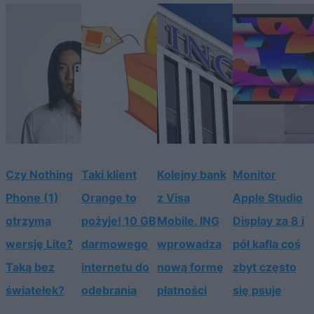
Czy Nothing
Taki klient
Kolejny bank
Monitor
Phone (1)
Orange to
z Visa
Apple Studio
otrzyma
pożyje! 10 GB
Mobile. ING
Display za 8 i
wersję Lite?
darmowego
wprowadza
pół kafla coś
Taką bez
internetu do
nową formę
zbyt często
światełek?
odebrania
płatności
się psuje