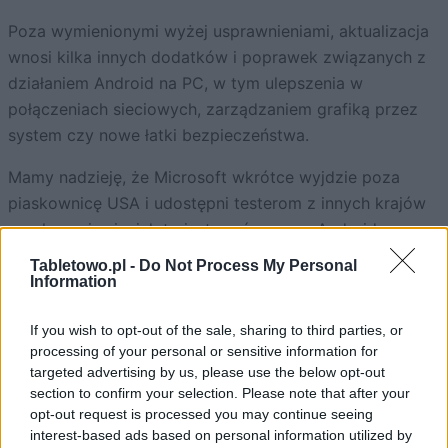
Poza wymienionymi wyżej usprawnieniami, aktualizacja
wnosi kilka innych dodatków i poprawek związanych z
działaniem Android na PC, w tym ulepszenia w
połączeniach sieciowych, zarządzaniem grafiką przez
system czy nowe łatki bezpieczeństwa.
Mamy nadzieję, że Microsoft wkrótce wyjdzie poza
piaskownicę USA i udostępni testerom z innych krajów
przekonanie się, jak to jest grać w gry z Androida na
komputerze z Windowsem. Oby jak najszybciej!
Tabletowo.pl -
Do Not Process My Personal
Information
ZOBACZ RÓWNIEŻ
If you wish to opt-out of the sale, sharing to third parties, or
processing of your personal or sensitive information for
targeted advertising by us, please use the below opt-out
section to confirm your selection. Please note that after your
Recenzja Roborock Q7 Max+. Robot sprzątający ze
opt-out request is processed you may continue seeing
interest-based ads based on personal information utilized by
zbyt mocnym silnikiem?