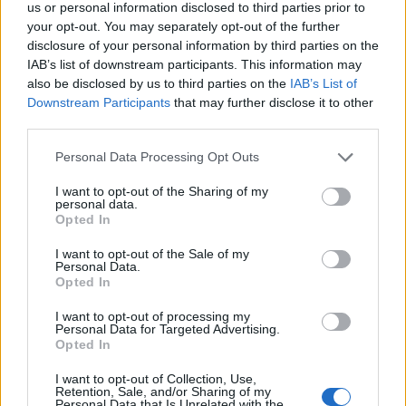
us or personal information disclosed to third parties prior to
your opt-out. You may separately opt-out of the further
Źródło
disclosure of your personal information by third parties on the
IAB’s list of downstream participants. This information may
Microsoft
also be disclosed by us to third parties on the
IAB’s List of
Downstream Participants
that may further disclose it to other
third parties.
Dodaj
Tabletowo
jako preferowane źródło w
Google
Please note that this website/app uses one or more Google
Personal Data Processing Opt Outs
Nasze artykuły będą częściej pojawiać się w Twoich wynikach
services and may gather and store information including but
not limited to your visit or usage behaviour. You may click to
I want to opt-out of the Sharing of my
personal data.
Udostępnij
Udostępnij
Udostępnij
Udostępnij
grant or deny consent to Google and its third-party tags to
Opted In
use your data for below specified purposes in below Google
consent section.
I want to opt-out of the Sale of my
Personal Data.
Opted In
Karol Kunat
I want to opt-out of processing my
Personal Data for Targeted Advertising.
Kawał historii związanej z Tabletowo. Na początku
Opted In
newsman i felietonista, później recenzent i wydawca.
I want to opt-out of Collection, Use,
Osiem lat owocnej współpracy.
Retention, Sale, and/or Sharing of my
Personal Data that Is Unrelated with the