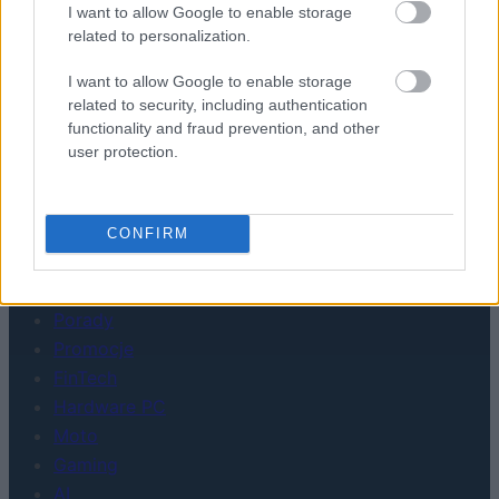
I want to allow Google to enable storage
related to personalization.
I want to allow Google to enable storage
Urządzenia
related to security, including authentication
SMARTFONY
functionality and fraud prevention, and other
TABLETY
user protection.
WEARABLE
TV
Recenzje
CONFIRM
Porównania
Co kupić
Porady
Promocje
FinTech
Hardware PC
Moto
Gaming
AI