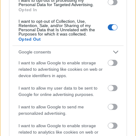
I want to opt-out of processing my
Udostępnij
Udostępnij
Udostępnij
Udostępnij
Personal Data for Targeted Advertising.
Opted In
I want to opt-out of Collection, Use,
Retention, Sale, and/or Sharing of my
Personal Data that Is Unrelated with the
Purposes for which it was collected.
Paweł Pobudejski
Opted Out
Redaktor, tester
Google consents
Miłośnik i pasjonat technologii. Student na pełen etat.
I want to allow Google to enable storage
related to advertising like cookies on web or
device identifiers in apps.
© 2026 Tabletowo.pl. Wszelkie prawa zastrzeżone. K
I want to allow my user data to be sent to
Google for online advertising purposes.
I want to allow Google to send me
personalized advertising.
I want to allow Google to enable storage
related to analytics like cookies on web or