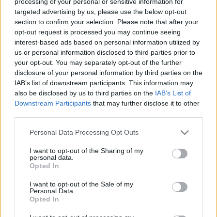
processing of your personal or sensitive information for
czy pogodzi się z ich mniejszą wydajnością, czy też uda
targeted advertising by us, please use the below opt-out
section to confirm your selection. Please note that after your
mu się doścignąć układy Snapdragon,
opt-out request is processed you may continue seeing
najprawdopodobniej zaproponuje swój procesor innym
interest-based ads based on personal information utilized by
producentom. Przy takim biegu wydarzeń, obiecującą
us or personal information disclosed to third parties prior to
dla Samsunga wizją jest
wzrost udziału układów Exynos
your opt-out. You may separately opt-out of the further
disclosure of your personal information by third parties on the
na rynku smartfonów, a tym samym większy zysk dla
IAB’s list of downstream participants. This information may
producenta.
also be disclosed by us to third parties on the
IAB’s List of
Downstream Participants
that may further disclose it to other
Via
third parties.
PhoneArena
Please note that this website/app uses one or more Google
Źródło
Personal Data Processing Opt Outs
services and may gather and store information including but
Yonhap News Agency
not limited to your visit or usage behaviour. You may click to
I want to opt-out of the Sharing of my
personal data.
grant or deny consent to Google and its third-party tags to
Opted In
use your data for below specified purposes in below Google
Dodaj
Tabletowo
jako preferowane źródło w
consent section.
Google
I want to opt-out of the Sale of my
Personal Data.
Nasze artykuły będą częściej pojawiać się w Twoich wynikach
Opted In