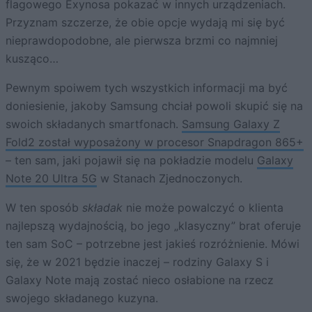
flagowego Exynosa pokazać w innych urządzeniach.
Przyznam szczerze, że obie opcje wydają mi się być
nieprawdopodobne, ale pierwsza brzmi co najmniej
kusząco…
Pewnym spoiwem tych wszystkich informacji ma być
doniesienie, jakoby Samsung chciał powoli skupić się na
swoich składanych smartfonach.
Samsung Galaxy Z
Fold2 został wyposażony w procesor Snapdragon 865+
– ten sam, jaki pojawił się na pokładzie modelu
Galaxy
Note 20 Ultra 5G
w Stanach Zjednoczonych.
W ten sposób
składak
nie może powalczyć o klienta
najlepszą wydajnością, bo jego „klasyczny” brat oferuje
ten sam SoC – potrzebne jest jakieś rozróżnienie. Mówi
się, że w 2021 będzie inaczej – rodziny Galaxy S i
Galaxy Note mają zostać nieco osłabione na rzecz
swojego składanego kuzyna.