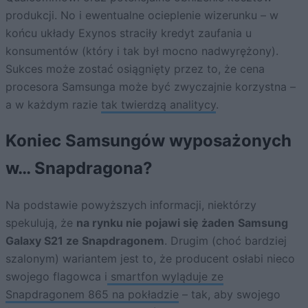
produkcji. No i ewentualne ocieplenie wizerunku – w
końcu układy Exynos straciły kredyt zaufania u
konsumentów (który i tak był mocno nadwyrężony).
Sukces może zostać osiągnięty przez to, że cena
procesora Samsunga może być zwyczajnie korzystna –
a w każdym razie
tak twierdzą analitycy
.
Koniec Samsungów wyposażonych
w… Snapdragona?
Na podstawie powyższych informacji, niektórzy
spekulują, że
na rynku nie pojawi się żaden
Samsung
Galaxy S21 ze Snapdragonem
. Drugim (choć bardziej
szalonym) wariantem jest to, że producent osłabi nieco
swojego flagowca i
smartfon wyląduje ze
Snapdragonem 865 na pokładzie
– tak, aby swojego