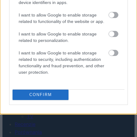
KONTAKT
device identifiers in apps.
REDAKCJA
REKLAMA
I want to allow Google to enable storage
POLITYKA PRYWATNOŚCI
related to functionality of the website or app.
I want to allow Google to enable storage
related to personalization.
I want to allow Google to enable storage
related to security, including authentication
functionality and fraud prevention, and other
user protection.
Urządzenia
SMARTFONY
CONFIRM
TABLETY
WEARABLE
TV
Recenzje
Porównania