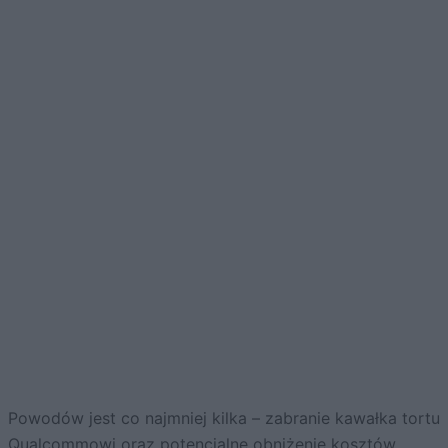
Powodów jest co najmniej kilka – zabranie kawałka tortu
Qualcommowi oraz potencjalne obniżenie kosztów