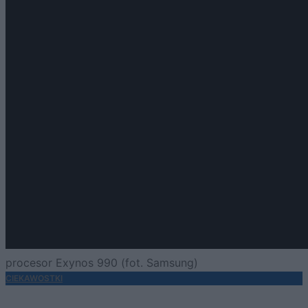
procesor Exynos 990 (fot. Samsung)
CIEKAWOSTKI