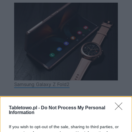
Samsung Galaxy Z Fold2
Jaki z tego wniosek?
Tabletowo.pl -
Do Not Process My Personal
Information
Toków rozumowania jest kilka, ale wszystkie łączy jedna
myśl –
Samsung przyłoży się, aby w 2021 roku układy
If you wish to opt-out of the sale, sharing to third parties, or
Exynos były bardziej dopracowane
. Bez względu na to,