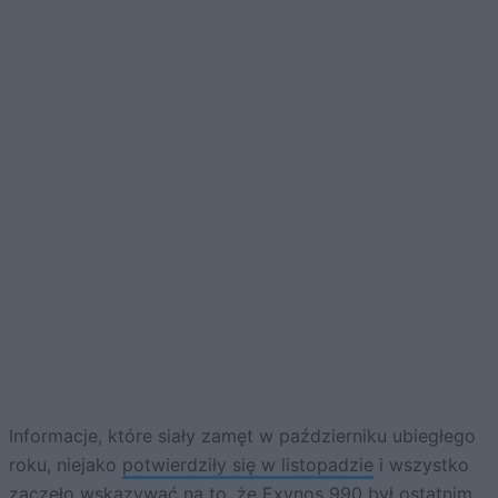
Informacje, które siały zamęt w październiku ubiegłego
roku, niejako
potwierdziły się w listopadzie
i wszystko
zaczęło wskazywać na to, że Exynos 990 był ostatnim