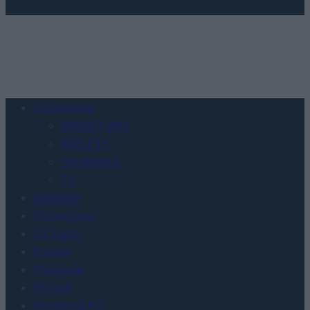
Urządzenia
SMARTFONY
TABLETY
WEARABLE
TV
Recenzje
Porównania
Co kupić
Porady
Promocje
FinTech
Hardware PC