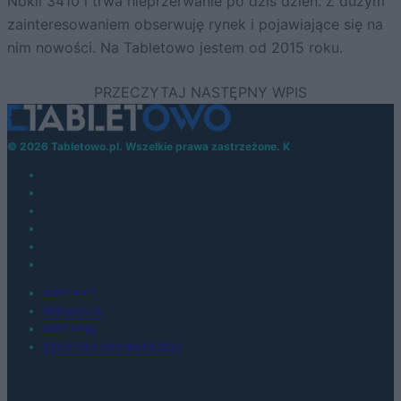
Nokii 3410 i trwa nieprzerwanie po dziś dzień. Z dużym
zainteresowaniem obserwuję rynek i pojawiające się na
nim nowości. Na Tabletowo jestem od 2015 roku.
© 2026 Tabletowo.pl. Wszelkie prawa zastrzeżone. K
KONTAKT
REDAKCJA
REKLAMA
POLITYKA PRYWATNOŚCI