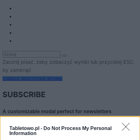
Zacznij pisać, żeby zobaczyć wyniki lub przyciśnij ESC,
by zamknąć
ZOBACZ WSZYSTKIE WYNIKI
SUBSCRIBE
A customizable modal perfect for newsletters
[mc4wp_form id="496"]
Tabletowo.pl -
Do Not Process My Personal
Information