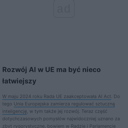
ad
Rozwój AI w UE ma być nieco
łatwiejszy
W maju 2024 roku Rada UE zaakceptowała AI Act
. Do
tego
Unia Europejska zamierza regulować sztuczną
inteligencję
, w tym także jej rozwój. Teraz część
dotychczasowych pomysłów najwidoczniej uznano za
zbyt rygorystyczne, bowiem w Radzie i Parlamencie