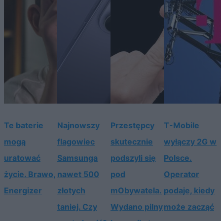
Te baterie
Najnowszy
Przestępcy
T-Mobile
mogą
flagowiec
skutecznie
wyłączy 2G w
uratować
Samsunga
podszyli się
Polsce.
życie. Brawo,
nawet 500
pod
Operator
Energizer
złotych
mObywatela.
podaje, kiedy
taniej. Czy
Wydano pilny
może zacząć