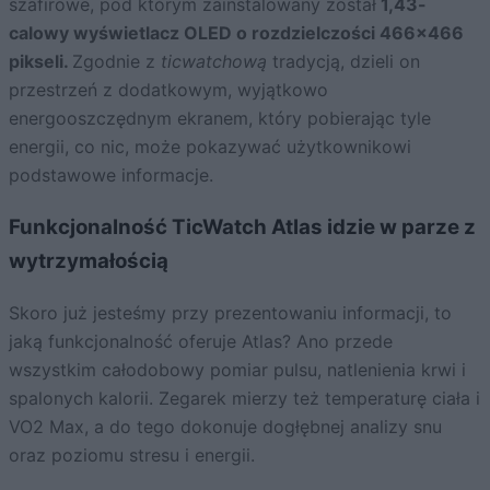
szafirowe, pod którym zainstalowany został
1,43-
calowy wyświetlacz OLED o rozdzielczości 466×466
pikseli.
Zgodnie z
ticwatchową
tradycją, dzieli on
przestrzeń z dodatkowym, wyjątkowo
energooszczędnym ekranem, który pobierając tyle
energii, co nic, może pokazywać użytkownikowi
podstawowe informacje.
Funkcjonalność TicWatch Atlas idzie w parze z
wytrzymałością
Skoro już jesteśmy przy prezentowaniu informacji, to
jaką funkcjonalność oferuje Atlas? Ano przede
wszystkim całodobowy pomiar pulsu, natlenienia krwi i
spalonych kalorii. Zegarek mierzy też temperaturę ciała i
VO2 Max, a do tego dokonuje dogłębnej analizy snu
oraz poziomu stresu i energii.