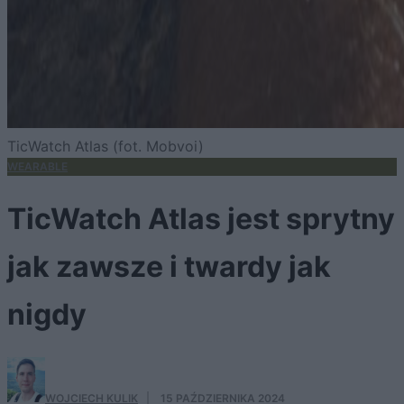
TicWatch Atlas (fot. Mobvoi)
WEARABLE
TicWatch Atlas jest sprytny
jak zawsze i twardy jak
nigdy
WOJCIECH KULIK
·
15 PAŹDZIERNIKA 2024