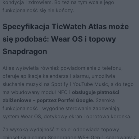
kondycją i zdrowiem. Bo też na tym wcale jego
funkcjonalność się nie kończy.
Specyfikacja TicWatch Atlas może
się podobać: Wear OS i topowy
Snapdragon
Atlas wyświetla również powiadomienia z telefonu,
oferuje aplikacje kalendarza i alarmu, umożliwia
słuchanie muzyki na Spotify i YouTube Music, a do tego
ma wbudowany moduł NFC i
obsługuje płatności
zbliżeniowe – poprzez Portfel Google.
Szeroką
funkcjonalność i wygodne sterowanie zapewniają:
system Wear OS, dotykowy ekran i obrotowa koronka.
Za wysoką wydajność z kolei odpowiada topowy
chipset
Qualcomm Snapdragon W5+ Gen 1
, sparowany z