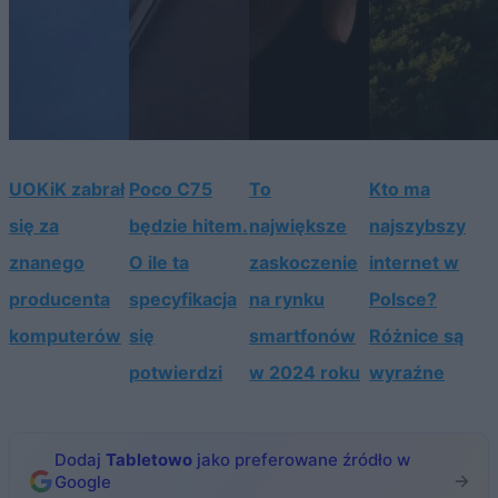
UOKiK zabrał
Poco C75
To
Kto ma
się za
będzie hitem.
największe
najszybszy
znanego
O ile ta
zaskoczenie
internet w
producenta
specyfikacja
na rynku
Polsce?
komputerów
się
smartfonów
Różnice są
potwierdzi
w 2024 roku
wyraźne
Dodaj
Tabletowo
jako preferowane źródło w
Google