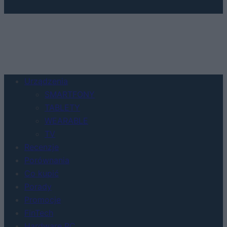
Urządzenia
SMARTFONY
TABLETY
WEARABLE
TV
Recenzje
Porównania
Co kupić
Porady
Promocje
FinTech
Hardware PC