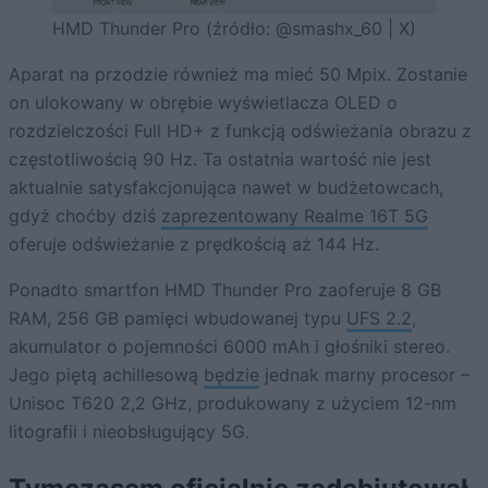
HMD Thunder Pro (źródło: @smashx_60 | X)
Aparat na przodzie również ma mieć 50 Mpix. Zostanie
on ulokowany w obrębie wyświetlacza OLED o
rozdzielczości Full HD+ z funkcją odświeżania obrazu z
częstotliwością 90 Hz. Ta ostatnia wartość nie jest
aktualnie satysfakcjonująca nawet w budżetowcach,
gdyż choćby dziś
zaprezentowany Realme 16T 5G
oferuje odświeżanie z prędkością aż 144 Hz.
Ponadto smartfon HMD Thunder Pro zaoferuje 8 GB
RAM, 256 GB pamięci wbudowanej typu
UFS 2.2
,
akumulator o pojemności 6000 mAh i głośniki stereo.
Jego piętą achillesową
będzie
jednak marny procesor –
Unisoc T620 2,2 GHz, produkowany z użyciem 12-nm
litografii i nieobsługujący 5G.