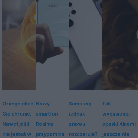
Orange chce
Nowy
Samsung
Tak
Cię chronić.
smartfon
jednak
wypasionej
Nawet jeśli
Realme
znowu
opaski Xiaomi
nie jesteś w
przypomina
rozczaruje?
jeszcze nie