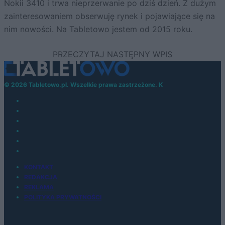
Nokii 3410 i trwa nieprzerwanie po dziś dzień. Z dużym
zainteresowaniem obserwuję rynek i pojawiające się na
nim nowości. Na Tabletowo jestem od 2015 roku.
© 2026 Tabletowo.pl. Wszelkie prawa zastrzeżone. K
KONTAKT
REDAKCJA
REKLAMA
POLITYKA PRYWATNOŚCI