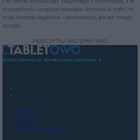
Fan niemal wszystkiego związanego z technologią, a w
szczególności urządzeń wearable. Możecie tu trafić na
moje recenzje zegarków i smartwatchy, ale też innego
sprzętu.
© 2026 Tabletowo.pl. Wszelkie prawa zastrzeżone. K
KONTAKT
REDAKCJA
REKLAMA
POLITYKA PRYWATNOŚCI