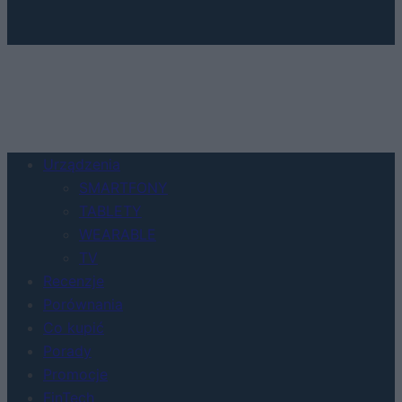
Urządzenia
SMARTFONY
TABLETY
WEARABLE
TV
Recenzje
Porównania
Co kupić
Porady
Promocje
FinTech