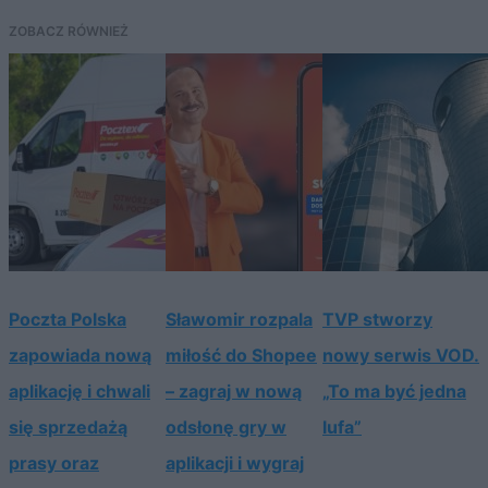
ZOBACZ RÓWNIEŻ
Poczta Polska
Sławomir rozpala
TVP stworzy
zapowiada nową
miłość do Shopee
nowy serwis VOD.
aplikację i chwali
– zagraj w nową
„To ma być jedna
się sprzedażą
odsłonę gry w
lufa”
prasy oraz
aplikacji i wygraj