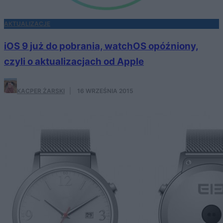
AKTUALIZACJE
iOS 9 już do pobrania, watchOS opóźniony,
czyli o aktualizacjach od Apple
KACPER ŻARSKI
·
16 WRZEŚNIA 2015