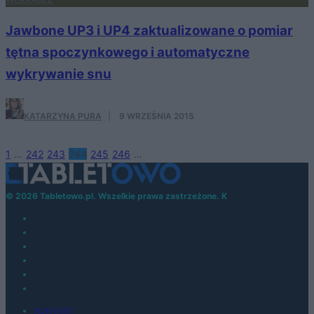
Jawbone UP3 i UP4 zaktualizowane o pomiar
tętna spoczynkowego i automatyczne
wykrywanie snu
KATARZYNA PURA
·
9 WRZEŚNIA 2015
1
…
242
243
244
245
246
…
© 2026 Tabletowo.pl. Wszelkie prawa zastrzeżone. K
KONTAKT