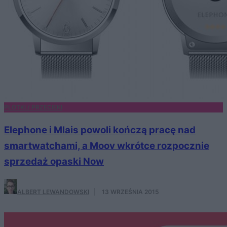
PLOTKI / PRZECIEKI
Elephone i Mlais powoli kończą pracę nad
smartwatchami, a Moov wkrótce rozpocznie
sprzedaż opaski Now
ALBERT LEWANDOWSKI
·
13 WRZEŚNIA 2015