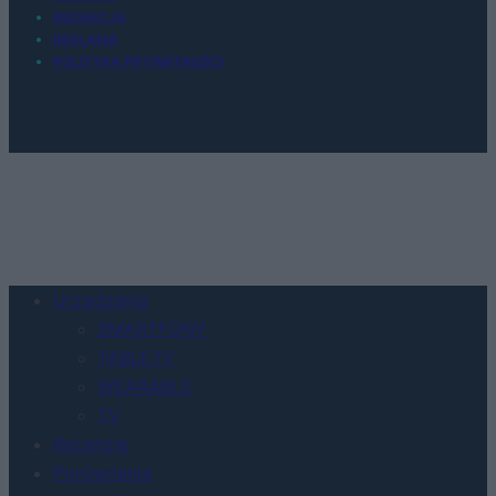
REDAKCJA
REKLAMA
POLITYKA PRYWATNOŚCI
Urządzenia
SMARTFONY
TABLETY
WEARABLE
TV
Recenzje
Porównania