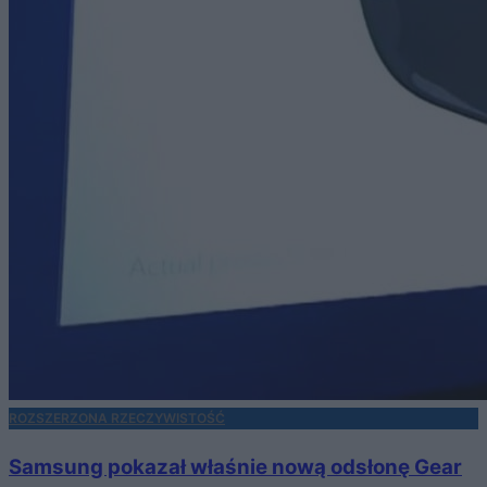
ROZSZERZONA RZECZYWISTOŚĆ
Samsung pokazał właśnie nową odsłonę Gear