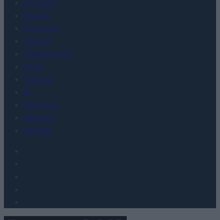
Co kupić
Porady
Promocje
FinTech
Hardware PC
Moto
Gaming
AI
Redakcja
Reklama
Kontakt