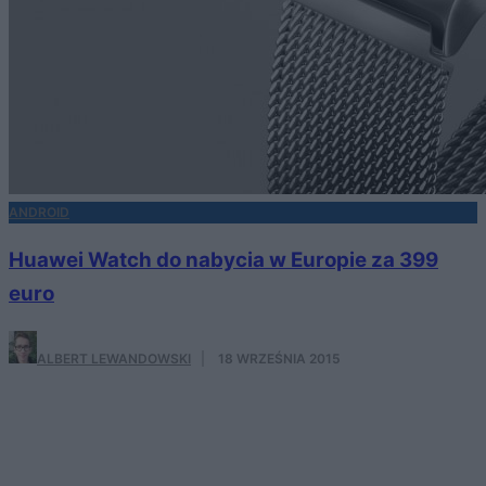
ANDROID
Huawei Watch do nabycia w Europie za 399
euro
ALBERT LEWANDOWSKI
·
18 WRZEŚNIA 2015