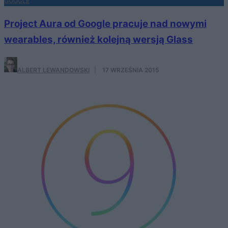
GOOGLE
Project Aura od Google pracuje nad nowymi
wearables, również kolejną wersją Glass
ALBERT LEWANDOWSKI
·
17 WRZEŚNIA 2015