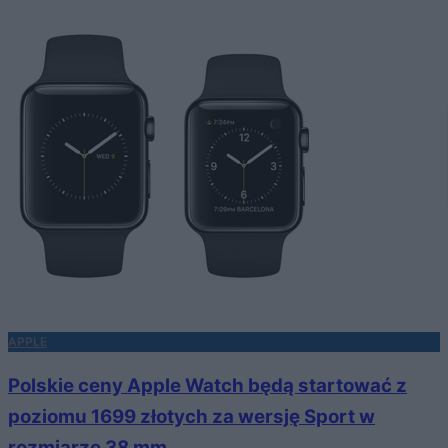
APPLE
Polskie ceny Apple Watch będą startować z
poziomu 1699 złotych za wersję Sport w
rozmiarze 38 mm