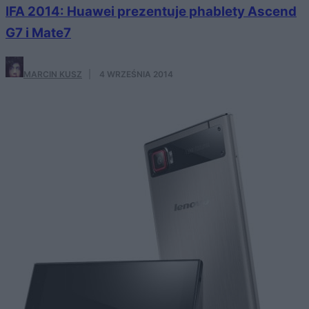
IFA 2014: Huawei prezentuje phablety Ascend
G7 i Mate7
MARCIN KUSZ
·
4 WRZEŚNIA 2014