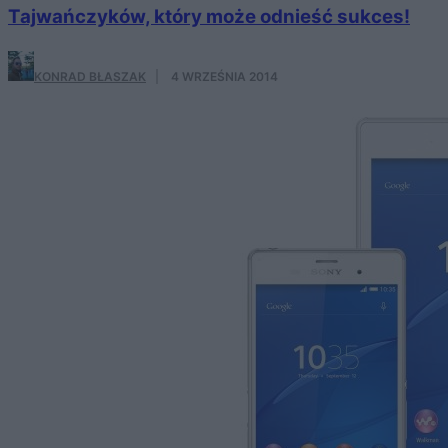
Tajwańczyków, który może odnieść sukces!
KONRAD BŁASZAK
·
4 WRZEŚNIA 2014