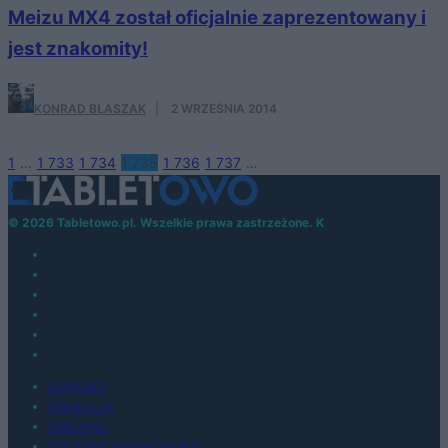
Meizu MX4 został oficjalnie zaprezentowany i
jest znakomity!
KONRAD BŁASZAK
·
2 WRZEŚNIA 2014
1
…
1 733
1 734
1 735
1 736
1 737
…
© 2026 Tabletowo.pl. Wszelkie prawa zastrzeżone. K
KONTAKT
REDAKCJA
REKLAMA
POLITYKA PRYWATNOŚCI