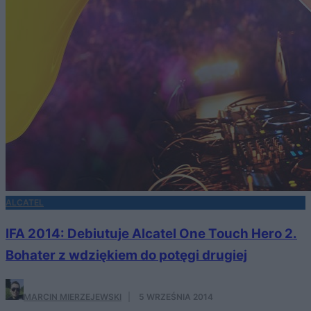
ALCATEL
IFA 2014: Debiutuje Alcatel One Touch Hero 2.
Bohater z wdziękiem do potęgi drugiej
MARCIN MIERZEJEWSKI
·
5 WRZEŚNIA 2014