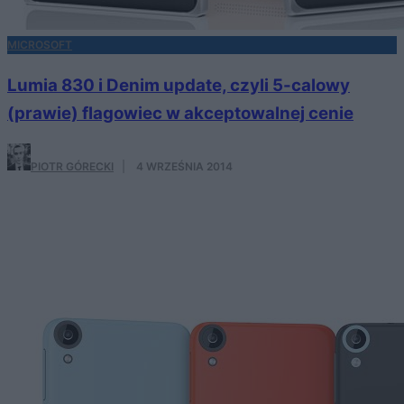
MICROSOFT
Lumia 830 i Denim update, czyli 5-calowy
(prawie) flagowiec w akceptowalnej cenie
PIOTR GÓRECKI
·
4 WRZEŚNIA 2014