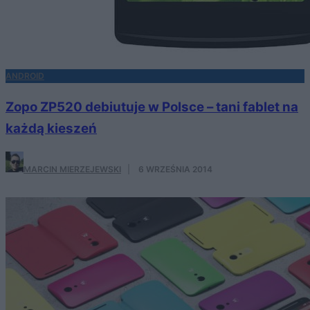
ANDROID
Zopo ZP520 debiutuje w Polsce – tani fablet na
każdą kieszeń
MARCIN MIERZEJEWSKI
·
6 WRZEŚNIA 2014