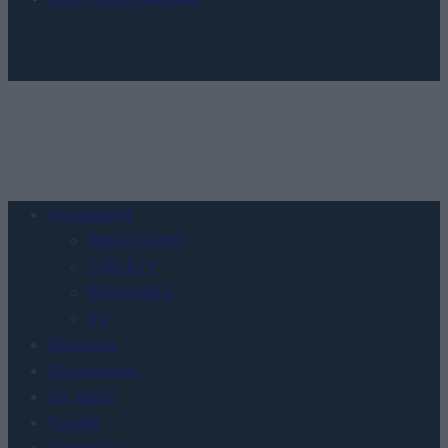
Urządzenia
SMARTFONY
TABLETY
WEARABLE
TV
Recenzje
Porównania
Co kupić
Porady
Promocje