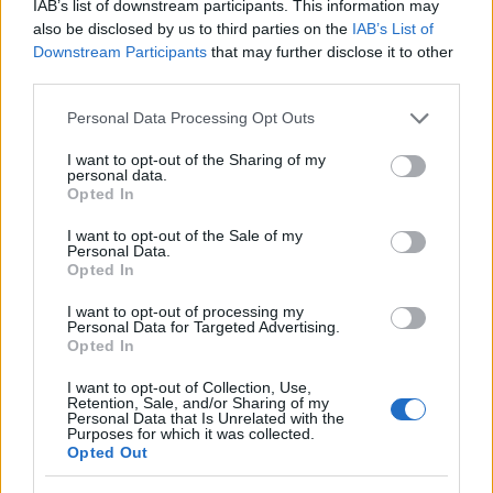
IAB’s list of downstream participants. This information may
also be disclosed by us to third parties on the
IAB’s List of
Downstream Participants
that may further disclose it to other
third parties.
Please note that this website/app uses one or more Google
Personal Data Processing Opt Outs
services and may gather and store information including but
not limited to your visit or usage behaviour. You may click to
I want to opt-out of the Sharing of my
personal data.
grant or deny consent to Google and its third-party tags to
Opted In
use your data for below specified purposes in below Google
consent section.
I want to opt-out of the Sale of my
Personal Data.
Opted In
I want to opt-out of processing my
Personal Data for Targeted Advertising.
Opted In
I want to opt-out of Collection, Use,
Retention, Sale, and/or Sharing of my
Personal Data that Is Unrelated with the
Purposes for which it was collected.
Opted Out