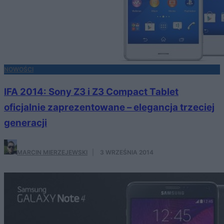
NOWOŚCI
IFA 2014: Sony Z3 i Z3 Compact Tablet
oficjalnie zaprezentowane – elegancja trzeciej
generacji
MARCIN MIERZEJEWSKI
·
3 WRZEŚNIA 2014