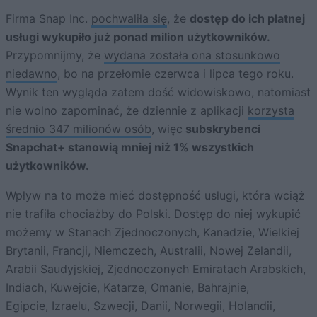
Firma Snap Inc.
pochwaliła się
, że
dostęp do ich płatnej
usługi wykupiło już ponad milion użytkowników.
Przypomnijmy, że
wydana została ona stosunkowo
niedawno
, bo na przełomie czerwca i lipca tego roku.
Wynik ten wygląda zatem dość widowiskowo, natomiast
nie wolno zapominać, że dziennie z aplikacji
korzysta
średnio 347 milionów osób
, więc
subskrybenci
Snapchat+ stanowią mniej niż 1% wszystkich
użytkowników.
Wpływ na to może mieć dostępność usługi, która wciąż
nie trafiła chociażby do Polski. Dostęp do niej wykupić
możemy w Stanach Zjednoczonych, Kanadzie, Wielkiej
Brytanii, Francji, Niemczech, Australii, Nowej Zelandii,
Arabii Saudyjskiej, Zjednoczonych Emiratach Arabskich,
Indiach, Kuwejcie, Katarze, Omanie, Bahrajnie,
Egipcie, Izraelu, Szwecji, Danii, Norwegii, Holandii,