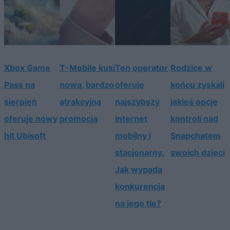
Xbox Game
T-Mobile kusi
Ten operator
Rodzice w
Pass na
nową, bardzo
oferuje
końcu zyskali
sierpień
atrakcyjną
najszybszy
jakieś opcje
oferuje nowy
promocją
internet
kontroli nad
hit Ubisoft
mobilny i
Snapchatem
stacjonarny.
swoich dzieci
Jak wypada
konkurencja
na jego tle?