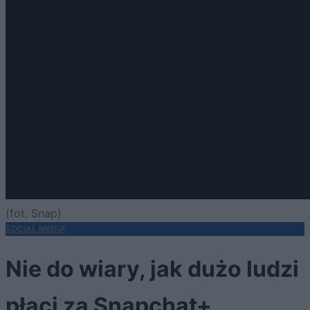
(fot. Snap)
SOCIAL MEDIA
Nie do wiary, jak dużo ludzi
płaci za Snapchat+