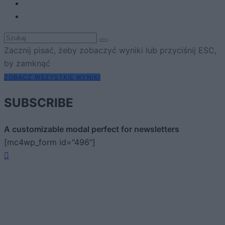
Zacznij pisać, żeby zobaczyć wyniki lub przyciśnij ESC,
by zamknąć
ZOBACZ WSZYSTKIE WYNIKI
SUBSCRIBE
A customizable modal perfect for newsletters
[mc4wp_form id="496"]