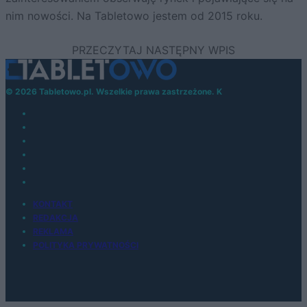
nim nowości. Na Tabletowo jestem od 2015 roku.
© 2026 Tabletowo.pl. Wszelkie prawa zastrzeżone. K
KONTAKT
REDAKCJA
REKLAMA
POLITYKA PRYWATNOŚCI