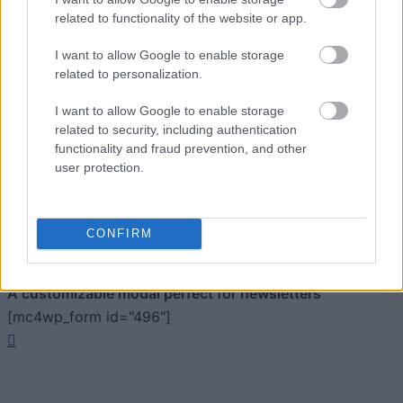
related to functionality of the website or app.
I want to allow Google to enable storage
related to personalization.
I want to allow Google to enable storage
related to security, including authentication
functionality and fraud prevention, and other
Zacznij pisać, żeby zobaczyć wyniki lub przyciśnij ESC,
user protection.
by zamknąć
ZOBACZ WSZYSTKIE WYNIKI
CONFIRM
SUBSCRIBE
A customizable modal perfect for newsletters
[mc4wp_form id="496"]