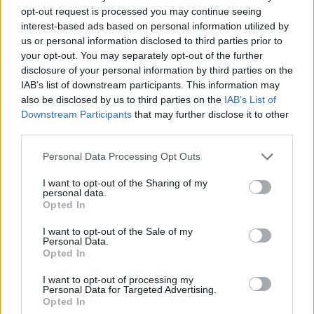
Gaming
opt-out request is processed you may continue seeing
interest-based ads based on personal information utilized by
AI
us or personal information disclosed to third parties prior to
Redakcja
your opt-out. You may separately opt-out of the further
Reklama
disclosure of your personal information by third parties on the
Kontakt
IAB’s list of downstream participants. This information may
also be disclosed by us to third parties on the
IAB’s List of
Downstream Participants
that may further disclose it to other
third parties.
Please note that this website/app uses one or more Google
Personal Data Processing Opt Outs
services and may gather and store information including but
not limited to your visit or usage behaviour. You may click to
I want to opt-out of the Sharing of my
personal data.
grant or deny consent to Google and its third-party tags to
Opted In
use your data for below specified purposes in below Google
consent section.
I want to opt-out of the Sale of my
Personal Data.
Opted In
Urządzenia
SMARTFONY
I want to opt-out of processing my
Personal Data for Targeted Advertising.
TABLETY
Opted In