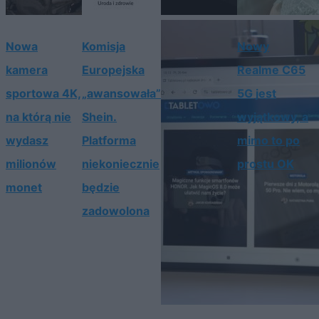
Nowa
Komisja
Nowy
kamera
Europejska
Realme C65
sportowa 4K,
„awansowała”
5G jest
na którą nie
Shein.
wyjątkowy, a
wydasz
Platforma
mimo to po
milionów
niekoniecznie
prostu OK
monet
będzie
zadowolona