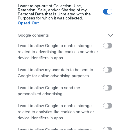
WEARABLE
I want to opt-out of Collection, Use,
TV
Retention, Sale, and/or Sharing of my
Personal Data that Is Unrelated with the
Recenzje
Purposes for which it was collected.
Porównania
Opted Out
Co kupić
Google consents
Porady
Promocje
I want to allow Google to enable storage
related to advertising like cookies on web or
FinTech
device identifiers in apps.
Hardware PC
Moto
I want to allow my user data to be sent to
Gaming
Google for online advertising purposes.
AI
I want to allow Google to send me
Redakcja
personalized advertising.
Reklama
I want to allow Google to enable storage
Kontakt
related to analytics like cookies on web or
Obserwuj nas
device identifiers in apps.
I want to allow Google to enable storage