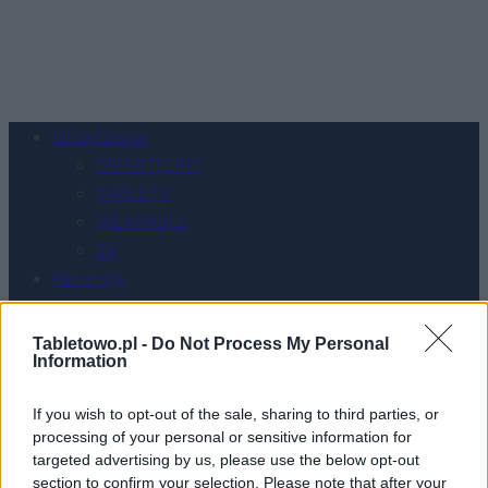
Urządzenia
SMARTFONY
TABLETY
WEARABLE
TV
Recenzje
Porównania
Co kupić
Tabletowo.pl -
Do Not Process My Personal
Information
Porady
Promocje
If you wish to opt-out of the sale, sharing to third parties, or
FinTech
processing of your personal or sensitive information for
Hardware PC
targeted advertising by us, please use the below opt-out
Moto
section to confirm your selection. Please note that after your