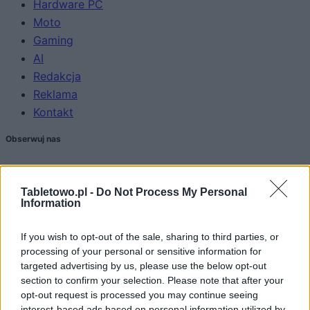
Hardware PC
Moto
Gaming
AI
Redakcja
Reklama
Kontakt
Obserwuj nas
Tabletowo.pl -
Do Not Process My Personal
Information
If you wish to opt-out of the sale, sharing to third parties, or
processing of your personal or sensitive information for
targeted advertising by us, please use the below opt-out
section to confirm your selection. Please note that after your
Zacznij pisać, żeby zobaczyć wyniki lub przyciśnij ESC,
opt-out request is processed you may continue seeing
by zamknąć
interest-based ads based on personal information utilized by