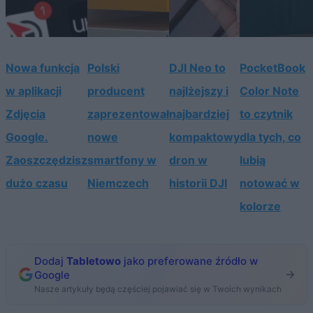
Nowa funkcja
Polski
DJI Neo to
PocketBook
w aplikacji
producent
najlżejszy i
Color Note
Zdjęcia
zaprezentował
najbardziej
to czytnik
Google.
nowe
kompaktowy
dla tych, co
Zaoszczędzisz
smartfony w
dron w
lubią
dużo czasu
Niemczech
historii DJI
notować w
kolorze
Dodaj
Tabletowo
jako preferowane źródło w
Google
Nasze artykuły będą częściej pojawiać się w Twoich wynikach