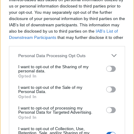
ZOBACZ WSZYSTKIE WYNIKI
us or personal information disclosed to third parties prior to
your opt-out. You may separately opt-out of the further
SUBSCRIBE
disclosure of your personal information by third parties on the
IAB’s list of downstream participants. This information may
also be disclosed by us to third parties on the
IAB’s List of
A customizable modal perfect for newsletters
Downstream Participants
that may further disclose it to other
[mc4wp_form id="496"]
third parties.
Please note that this website/app uses one or more Google
Personal Data Processing Opt Outs
services and may gather and store information including but
not limited to your visit or usage behaviour. You may click to
I want to opt-out of the Sharing of my
personal data.
grant or deny consent to Google and its third-party tags to
Opted In
use your data for below specified purposes in below Google
consent section.
I want to opt-out of the Sale of my
Personal Data.
Opted In
I want to opt-out of processing my
Personal Data for Targeted Advertising.
Opted In
I want to opt-out of Collection, Use,
Retention, Sale, and/or Sharing of my