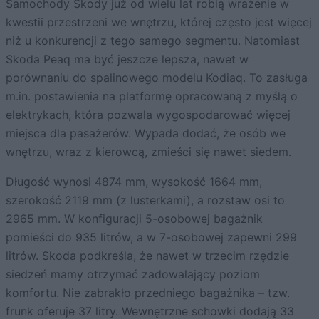
Samochody Skody już od wielu lat robią wrażenie w
kwestii przestrzeni we wnętrzu, której często jest więcej
niż u konkurencji z tego samego segmentu. Natomiast
Skoda Peaq ma być jeszcze lepsza, nawet w
porównaniu do spalinowego modelu Kodiaq. To zasługa
m.in. postawienia na platformę opracowaną z myślą o
elektrykach, która pozwala wygospodarować więcej
miejsca dla pasażerów. Wypada dodać, że osób we
wnętrzu, wraz z kierowcą, zmieści się nawet siedem.
Długość wynosi 4874 mm, wysokość 1664 mm,
szerokość 2119 mm (z lusterkami), a rozstaw osi to
2965 mm. W konfiguracji 5-osobowej bagażnik
pomieści do 935 litrów, a w 7-osobowej zapewni 299
litrów. Skoda podkreśla, że nawet w trzecim rzędzie
siedzeń mamy otrzymać zadowalający poziom
komfortu. Nie zabrakło przedniego bagażnika – tzw.
frunk oferuje 37 litry. Wewnętrzne schowki dodają 33