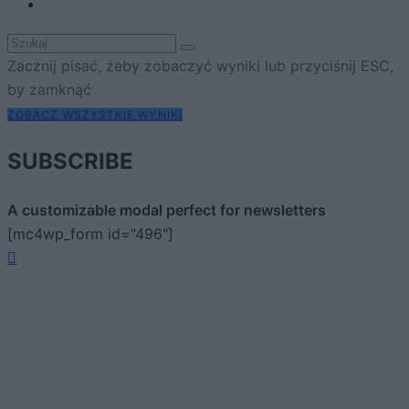
Zacznij pisać, żeby zobaczyć wyniki lub przyciśnij ESC,
by zamknąć
ZOBACZ WSZYSTKIE WYNIKI
SUBSCRIBE
A customizable modal perfect for newsletters
[mc4wp_form id="496"]