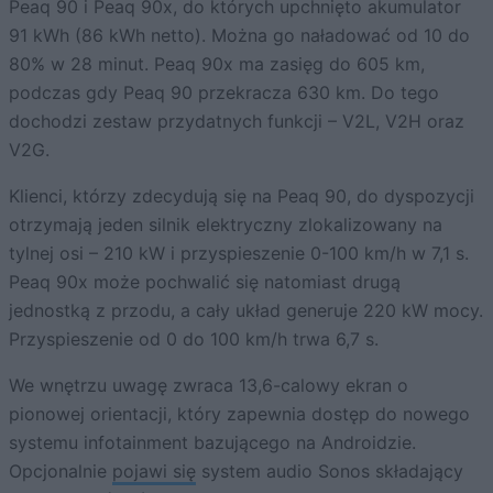
Peaq 90 i Peaq 90x, do których upchnięto akumulator
91 kWh (86 kWh netto). Można go naładować od 10 do
80% w 28 minut. Peaq 90x ma zasięg do 605 km,
podczas gdy Peaq 90 przekracza 630 km. Do tego
dochodzi zestaw przydatnych funkcji – V2L, V2H oraz
V2G.
Klienci, którzy zdecydują się na Peaq 90, do dyspozycji
otrzymają jeden silnik elektryczny zlokalizowany na
tylnej osi – 210 kW i przyspieszenie 0-100 km/h w 7,1 s.
Peaq 90x może pochwalić się natomiast drugą
jednostką z przodu, a cały układ generuje 220 kW mocy.
Przyspieszenie od 0 do 100 km/h trwa 6,7 s.
We wnętrzu uwagę zwraca 13,6-calowy ekran o
pionowej orientacji, który zapewnia dostęp do nowego
systemu infotainment bazującego na Androidzie.
Opcjonalnie
pojawi się
system audio Sonos składający