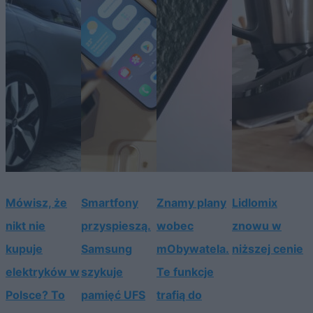
Mówisz, że
Smartfony
Znamy plany
Lidlomix
nikt nie
przyspieszą.
wobec
znowu w
kupuje
Samsung
mObywatela.
niższej cenie
elektryków w
szykuje
Te funkcje
Polsce? To
pamięć UFS
trafią do