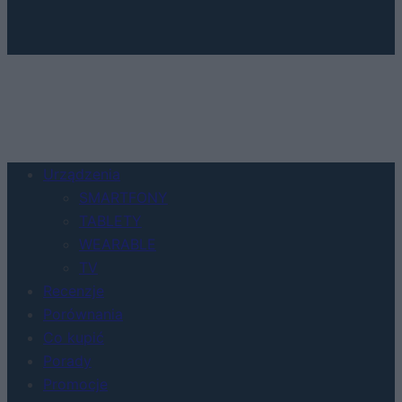
Urządzenia
SMARTFONY
TABLETY
WEARABLE
TV
Recenzje
Porównania
Co kupić
Porady
Promocje