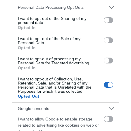
Please note that this website/app uses one or more Google
Personal Data Processing Opt Outs
services and may gather and store information including but
not limited to your visit or usage behaviour. You may click to
I want to opt-out of the Sharing of my
personal data.
grant or deny consent to Google and its third-party tags to
Opted In
use your data for below specified purposes in below Google
consent section.
I want to opt-out of the Sale of my
Personal Data.
Opted In
I want to opt-out of processing my
Personal Data for Targeted Advertising.
Opted In
I want to opt-out of Collection, Use,
Retention, Sale, and/or Sharing of my
Personal Data that Is Unrelated with the
Purposes for which it was collected.
Opted Out
Google consents
I want to allow Google to enable storage
related to advertising like cookies on web or