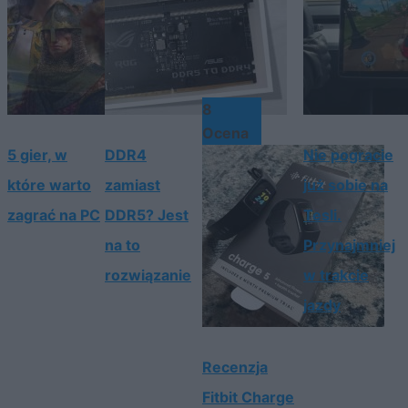
8
Ocena
5 gier, w
DDR4
Nie pogracie
które warto
zamiast
już sobie na
zagrać na PC
DDR5? Jest
Tesli.
na to
Przynajmniej
rozwiązanie
w trakcie
jazdy
Recenzja
Fitbit Charge