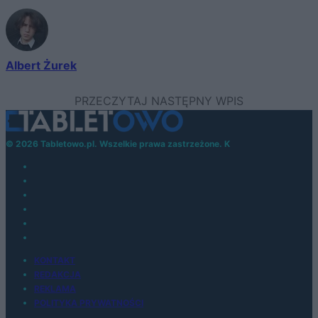
Albert Żurek
© 2026 Tabletowo.pl. Wszelkie prawa zastrzeżone. K
KONTAKT
REDAKCJA
REKLAMA
POLITYKA PRYWATNOŚCI