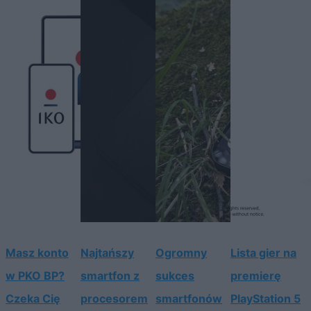
Masz konto
Najtańszy
Ogromny
Lista gier na
w PKO BP?
smartfon z
sukces
premierę
Czeka Cię
procesorem
smartfonów
PlayStation 5