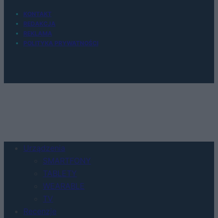
KONTAKT
REDAKCJA
REKLAMA
POLITYKA PRYWATNOŚCI
Urządzenia
SMARTFONY
TABLETY
WEARABLE
TV
Recenzje