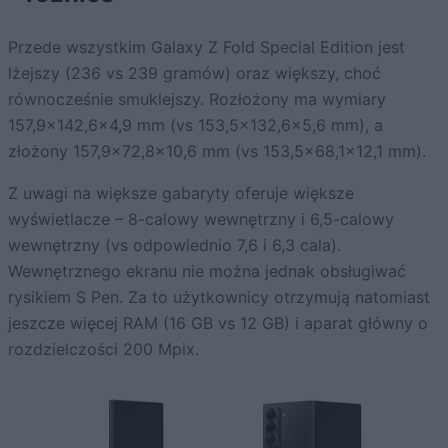
Przede wszystkim Galaxy Z Fold Special Edition jest
lżejszy (236 vs 239 gramów) oraz większy, choć
równocześnie smuklejszy. Rozłożony ma wymiary
157,9×142,6×4,9 mm (vs 153,5×132,6×5,6 mm), a
złożony 157,9×72,8×10,6 mm (vs 153,5×68,1×12,1 mm).
Z uwagi na większe gabaryty oferuje większe
wyświetlacze – 8-calowy wewnętrzny i 6,5-calowy
wewnętrzny (vs odpowiednio 7,6 i 6,3 cala).
Wewnętrznego ekranu nie można jednak obsługiwać
rysikiem S Pen. Za to użytkownicy otrzymują natomiast
jeszcze więcej RAM (16 GB vs 12 GB) i aparat główny o
rozdzielczości 200 Mpix.