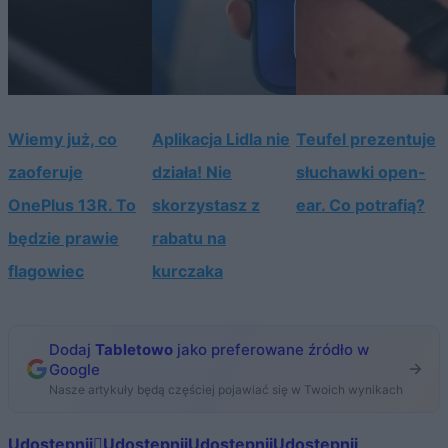
Wiemy już, co
Aplikacja Lidla nie
Teufel prezentuje
zaoferuje
działa! Nie
słuchawki open-
OnePlus 13R. To
skorzystasz z
ear. Co potrafią?
będzie prawie
rabatu na
flagowiec
kurczaka
Dodaj
Tabletowo
jako preferowane źródło w
Google
Nasze artykuły będą częściej pojawiać się w Twoich wynikach
Udostępnij
Udostępnij
Udostępnij
Udostępnij