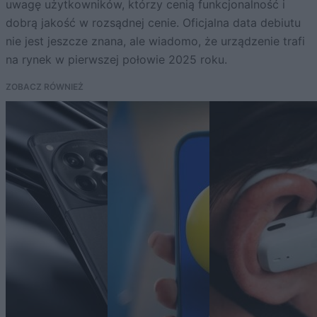
uwagę użytkowników, którzy cenią funkcjonalność i
dobrą jakość w rozsądnej cenie. Oficjalna data debiutu
nie jest jeszcze znana, ale wiadomo, że urządzenie trafi
na rynek w pierwszej połowie 2025 roku.
ZOBACZ RÓWNIEŻ