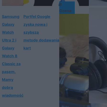
8
Ocena
Samsung
Portfel Google
Galaxy
zyska nową i
Watch
szybszą
Ultra 2 i
metodę dodawania
Galaxy
kart
Watch 8
Classic za
pasem.
Mamy
dobrą
wiadomość