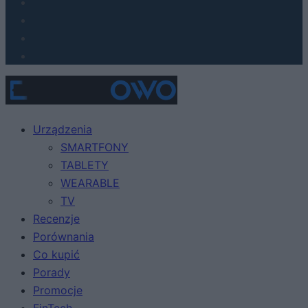
Urządzenia
SMARTFONY
TABLETY
WEARABLE
TV
Recenzje
Porównania
Co kupić
Porady
Promocje