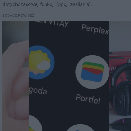
dotychczasowej funkcji (opcji zasilania).
ZOBACZ RÓWNIEŻ