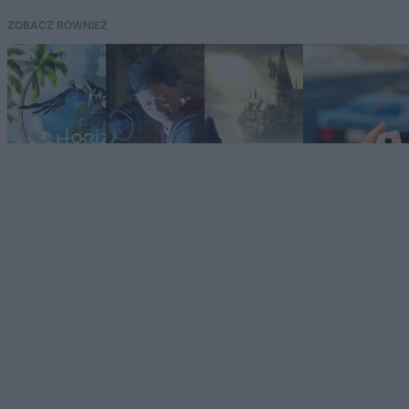
ZOBACZ RÓWNIEŻ
Horizon
Aktualizacja
5
Forbidden
do Hogwarts
argumentów
West za
Legacy na PC
za zakupem
darmo w
już dostępna!
Hogwarts
PlayStation
Co zawiera?
Legacy