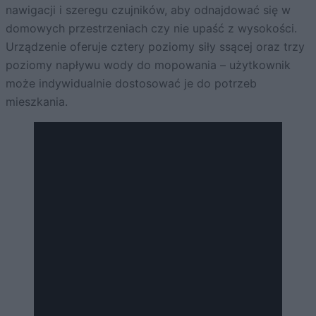
nawigacji i szeregu czujników, aby odnajdować się w
domowych przestrzeniach czy nie upaść z wysokości.
Urządzenie oferuje cztery poziomy siły ssącej oraz trzy
poziomy napływu wody do mopowania – użytkownik
może indywidualnie dostosować je do potrzeb
mieszkania.