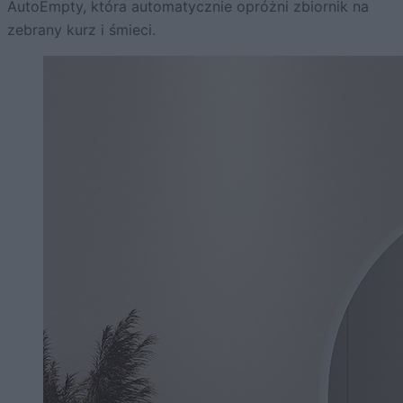
AutoEmpty, która automatycznie opróżni zbiornik na
zebrany kurz i śmieci.